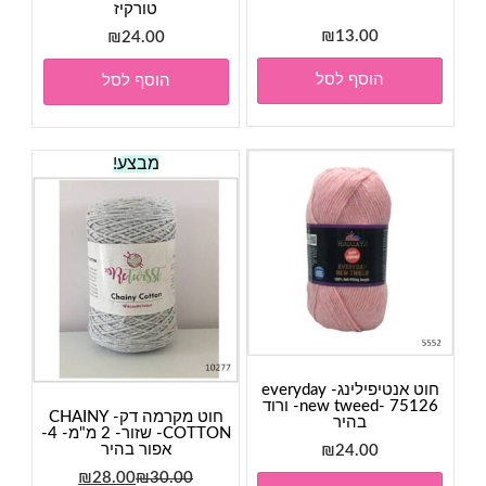
טורקיז
₪
13.00
₪
24.00
הוסף לסל
הוסף לסל
מבצע!
חוט אנטיפילינג- everyday
new tweed- 75126- ורוד
חוט מקרמה דק- CHAINY
בהיר
COTTON- שזור- 2 מ"מ- 4-
אפור בהיר
₪
24.00
המחיר
המחיר
₪
28.00
₪
30.00