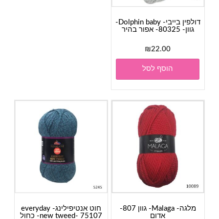
דולפין בייבי- Dolphin baby-
גוון- 80325- אפור בהיר
₪
22.00
הוסף לסל
מלגה- Malaga- גוון 807-
חוט אנטיפילינג- everyday
אדום
new tweed- 75107- כחול