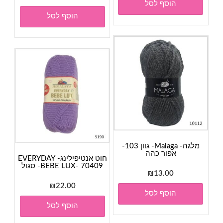
הוסף לסל
המקורי
הנוכחי
הוסף לסל
היה:
הוא:
₪28.00.
₪30.00.
מלגה- Malaga- גוון 103-
אפור כהה
חוט אנטיפילינג- EVERYDAY
BEBE LUX- 70409- סגול
₪
13.00
₪
22.00
הוסף לסל
הוסף לסל