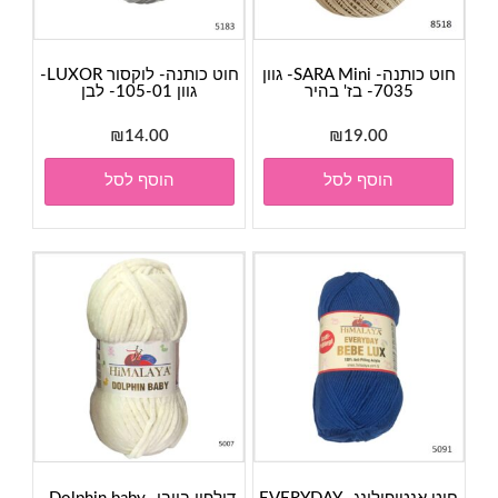
חוט כותנה- SARA Mini- גוון
חוט כותנה- לוקסור LUXOR-
7035- בז' בהיר
גוון 105-01- לבן
₪
14.00
₪
19.00
הוסף לסל
הוסף לסל