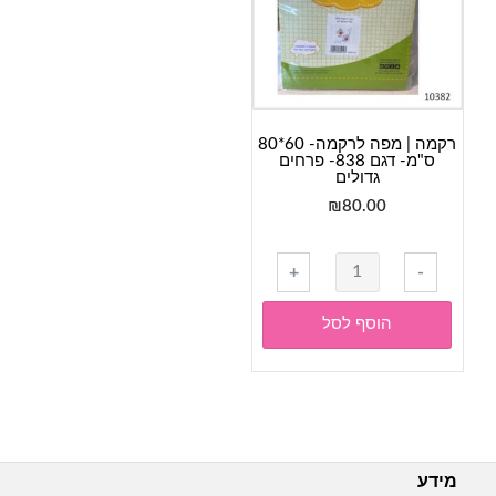
820-
820-
טבעי-
מסגרת
מסגרת
פרחים
פרחים
רקמה | מפה לרקמה- 60*80
ס"מ- דגם 838- פרחים
גדולים
₪
80.00
כמות
+
-
של
רקמה
הוסף לסל
|
מפה
לרקמה-
60*80
ס"מ-
דגם
מידע