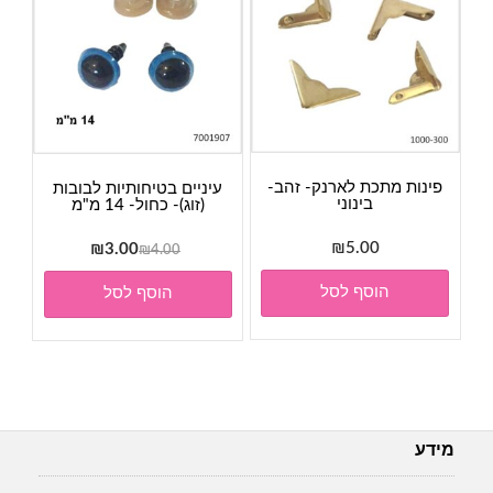
פינות מתכת לארנק- זהב-
עיניים בטיחותיות לבובות
בינוני
(זוג)- כחול- 14 מ"מ
5.00
₪
המחיר
המחיר
₪
3.00
₪
4.00
המקורי
הנוכחי
הוסף לסל
הוסף לסל
היה:
הוא:
₪3.00.
₪4.00.
מידע