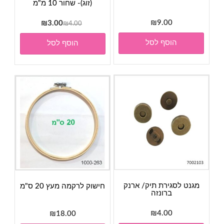
(זוג)- שחור 10 מ"מ
9.00
₪
המחיר
המחיר
₪
3.00
₪
4.00
המקורי
הנוכחי
הוסף לסל
הוסף לסל
היה:
הוא:
₪3.00.
₪4.00.
מגנט לסגירת תיק/ ארנק
חישוק לרקמה מעץ 20 ס"מ
ברונזה
₪
4.00
₪
18.00