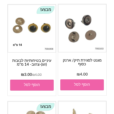
מבצע!
מגנט לסגירת תיק/ ארנק
עיניים בטיחותיות לבובות
כסוף
(זוג)-צהוב- 14 מ"מ
4.00
₪
המחיר
המחיר
₪
3.00
₪
4.00
המקורי
הנוכחי
הוסף לסל
הוסף לסל
היה:
הוא:
₪3.00.
₪4.00.
מבצע!