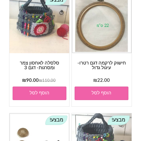
מבצע!
חישוק לרקמה דגם רטרו-
סלסלה לאחסון צמר
עיגול גדול
ומסרגות- דגם 3
המחיר
המחיר
₪
90.00
₪
22.00
₪
110.00
המקורי
הנוכחי
הוסף לסל
הוסף לסל
היה:
הוא:
₪90.00.
₪110.00.
מבצע!
מבצע!