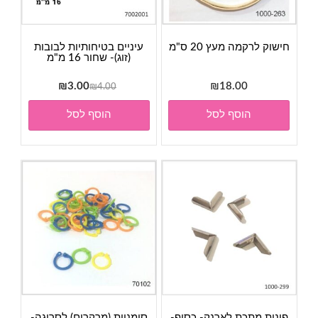
חישוק לרקמה מעץ 20 ס"מ
עיניים בטיחותיות לבובות
(זוג)- שחור 16 מ"מ
המחיר
המחיר
₪
3.00
₪
18.00
₪
4.00
המקורי
הנוכחי
הוסף לסל
הוסף לסל
היה:
הוא:
₪3.00.
₪4.00.
פינות מתכת לארנק- כסוף-
סימניות (מרקרים) לסריגה-