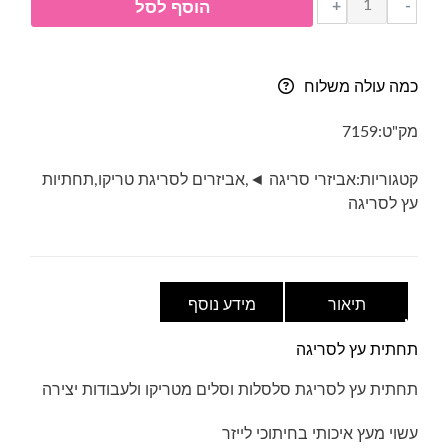
+
-
הוסף לסל
של
תחתית
עץ
כמה עולה משלוח
לסריגה
-
מק"ט:
7159
גוון
טבעי-
קטגוריות:
אביזרי סריגה ◄
,
אביזרים לסריגת טריקו
,
תחתיות
לב-
עץ לסריגה
30
ס"מ
תיאור
מידע נוסף
תחתית עץ לסריגה
תחתית עץ לסריגת סלסלות וסלים מטריקו ולעבודות יצירה
עשוי מעץ איכותי בחיתוכי לייזר