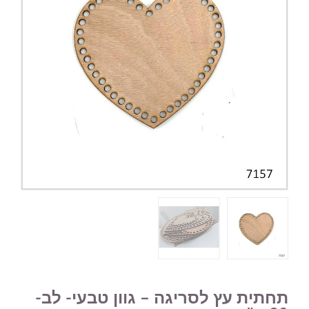
תחתית עץ לסריגה – גוון טבעי- לב-