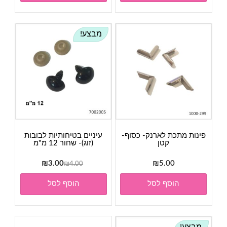
מבצע!
פינות מתכת לארנק- כסוף-
עיניים בטיחותיות לבובות
קטן
(זוג)- שחור 12 מ"מ
המחיר
המחיר
₪
3.00
₪
5.00
₪
4.00
המקורי
הנוכחי
הוסף לסל
הוסף לסל
היה:
הוא:
₪3.00.
₪4.00.