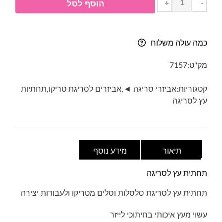
+
-
הוסף לסל
של
תחתית
עץ
כמה עולה משלוח
לסריגה
-
מק"ט:
7157
גוון
טבעי-
קטגוריות:
אביזרי סריגה ◄
,
אביזרים לסריגת טריקו
,
תחתיות
לב-
עץ לסריגה
20
ס"מ
תיאור
מידע נוסף
תחתית עץ לסריגה
תחתית עץ לסריגת סלסלות וסלים מטריקו ולעבודות יצירה
עשוי מעץ איכותי בחיתוכי לייזר