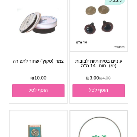
מבצע!
עיניים בטיחותיות לבובות
צמדן (סקוץ') שחור לתפירה
(זוג)- חום- 14 מ"מ
המחיר
המחיר
₪
10.00
₪
3.00
₪
4.00
המקורי
הנוכחי
הוסף לסל
הוסף לסל
היה:
הוא:
₪3.00.
₪4.00.