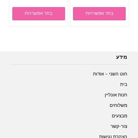
יש
יש
מספר
מספר
בחר אפשרויות
בחר אפשרויות
סוגים.
סוגים.
ניתן
ניתן
לבחור
לבחור
את
את
האפשרויות
האפשר
בעמוד
בעמוד
מידע
המוצר
המוצר
חוט השני – אודות
בית
חנות אונליין
משלוחים
מבצעים
צור-קשר
הצהרת נגישות