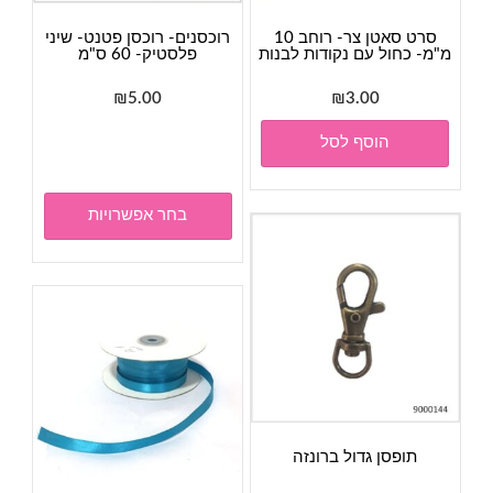
סרט סאטן צר- רוחב 10
רוכסנים- רוכסן פטנט- שיני
מ"מ- כחול עם נקודות לבנות
פלסטיק- 60 ס"מ
₪
5.00
₪
3.00
למוצר
הוסף לסל
זה
יש
מספר
בחר אפשרויות
סוגים.
ניתן
לבחור
את
האפשר
בעמוד
המוצר
תופסן גדול ברונזה