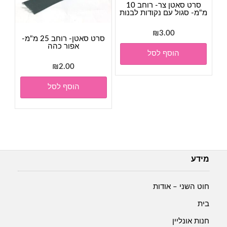
סרט סאטן צר- רוחב 10
מ"מ- סגול עם נקודות לבנות
₪
3.00
סרט סאטן- רוחב 25 מ"מ-
אפור כהה
הוסף לסל
₪
2.00
הוסף לסל
מידע
חוט השני – אודות
בית
חנות אונליין