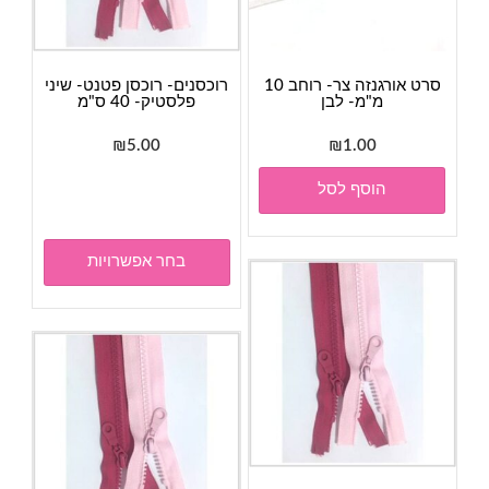
סרט אורגנזה צר- רוחב 10
רוכסנים- רוכסן פטנט- שיני
מ"מ- לבן
פלסטיק- 40 ס"מ
₪
5.00
₪
1.00
למוצר
הוסף לסל
זה
יש
מספר
בחר אפשרויות
סוגים.
ניתן
לבחור
את
האפשר
בעמוד
המוצר