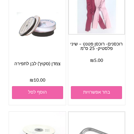
רוכסנים- רוכסן פטנט – שיני
פלסטיק- 25 ס"מ
₪
5.00
צמדן (סקוץ') לבן לתפירה
למוצר
זה
₪
10.00
יש
מספר
בחר אפשרויות
הוסף לסל
סוגים.
ניתן
לבחור
את
האפשרויות
בעמוד