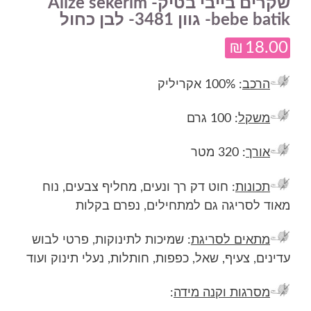
שקרים בייבי בטיק- Alize sekerim
bebe batik- גוון 3481- לבן כחול
₪
18.00
הרכב
: 100% אקריליק
משקל
: 100 גרם
אורך
: 320 מטר
תכונות
: חוט דק רך ונעים, מחליף צבעים, נוח
מאוד לסריגה גם למתחילים, נפרם בקלות
מתאים לסריגת
: שמיכות לתינוקות, פרטי לבוש
עדינים, צעיף, שאל, כפפות, חותלות, נעלי תינוק ועוד
מסרגות וקנה מידה
: