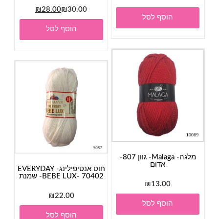
המחיר
המחיר
₪
28.00
₪
30.00
הוסף לסל
המקורי
הנוכחי
הוסף לסל
היה:
הוא:
₪28.00.
₪30.00.
מלגה- Malaga- גוון 807-
אדום
חוט אנטיפילינג- EVERYDAY
BEBE LUX- 70402- שמנת
₪
13.00
₪
22.00
הוסף לסל
הוסף לסל