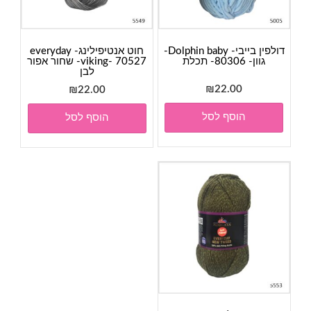
דולפין בייבי- Dolphin baby-
חוט אנטיפילינג- everyday
גוון- 80306- תכלת
viking- 70527- שחור אפור
לבן
₪
22.00
₪
22.00
הוסף לסל
הוסף לסל