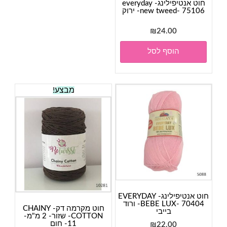
חוט אנטיפילינג- everyday
new tweed- 75106- ירוק
₪
24.00
הוסף לסל
מבצע!
חוט אנטיפילינג- EVERYDAY
BEBE LUX- 70404- ורוד
חוט מקרמה דק- CHAINY
בייבי
COTTON- שזור- 2 מ"מ-
11- חום
₪
22.00