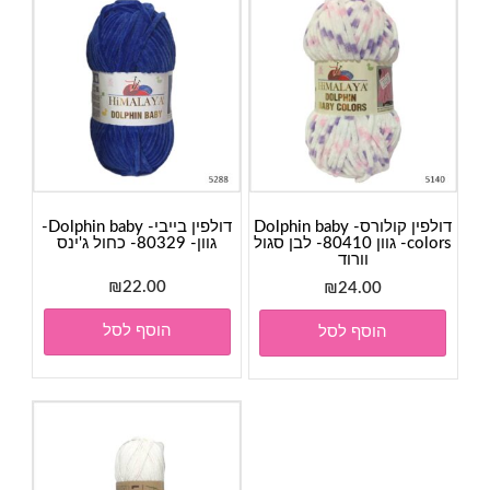
דולפין קולורס- Dolphin baby
דולפין בייבי- Dolphin baby-
colors- גוון 80410- לבן סגול
גוון- 80329- כחול ג'ינס
וורוד
₪
22.00
₪
24.00
הוסף לסל
הוסף לסל