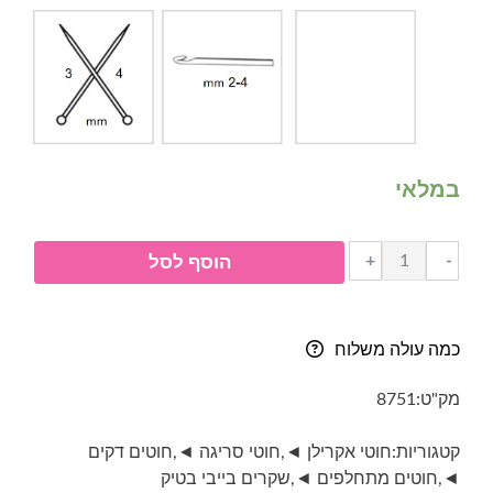
במלאי
כמות
+
-
הוסף לסל
של
שקרים
בייבי
כמה עולה משלוח
בטיק-
Alize
מק"ט:
8751
sekerim
bebe
קטגוריות:
חוטי אקרילן ◄
,
חוטי סריגה ◄
,
חוטים דקים
batik-
◄
,
חוטים מתחלפים ◄
,
שקרים בייבי בטיק
גוון