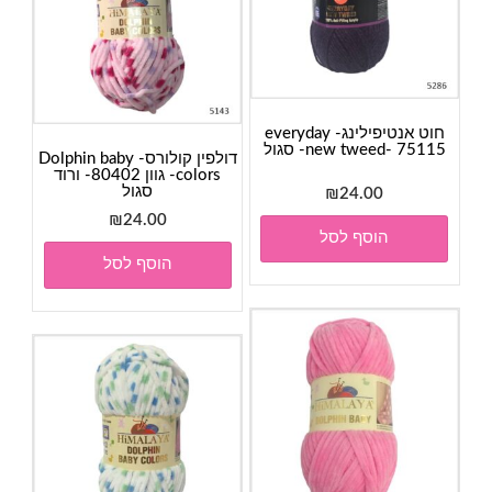
חוט אנטיפילינג- everyday
new tweed- 75115- סגול
דולפין קולורס- Dolphin baby
colors- גוון 80402- ורוד
סגול
₪
24.00
₪
24.00
הוסף לסל
הוסף לסל