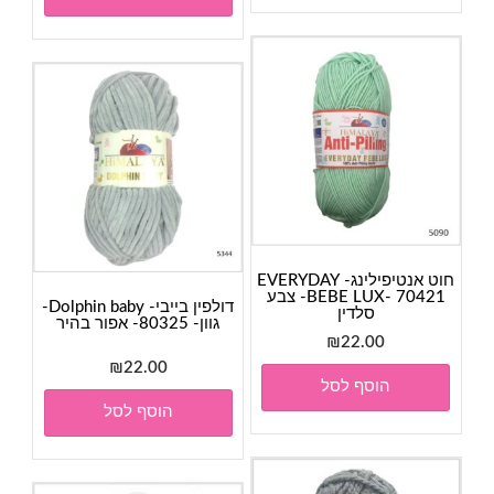
חוט אנטיפילינג- EVERYDAY
BEBE LUX- 70421- צבע
דולפין בייבי- Dolphin baby-
סלדין
גוון- 80325- אפור בהיר
₪
22.00
₪
22.00
הוסף לסל
הוסף לסל