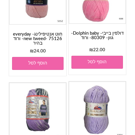
דולפין בייבי- Dolphin baby-
חוט אנטיפילינג- everyday
גוון- 80309- ורוד
new tweed- 75126- ורוד
בהיר
₪
22.00
₪
24.00
הוסף לסל
הוסף לסל