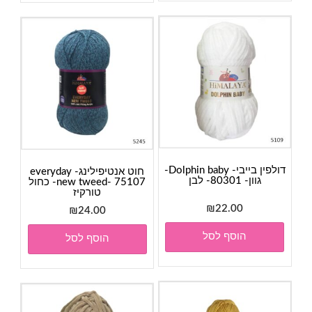
דולפין בייבי- Dolphin baby-
חוט אנטיפילינג- everyday
גוון- 80301- לבן
new tweed- 75107- כחול
טורקיז
₪
22.00
₪
24.00
הוסף לסל
הוסף לסל