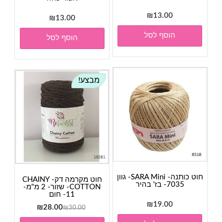
₪
13.00
₪
13.00
הוסף לסל
הוסף לסל
מבצע!
חוט כותנה- SARA Mini- גוון
חוט מקרמה דק- CHAINY
7035- בז' בהיר
COTTON- שזור- 2 מ"מ-
11- חום
₪
19.00
המחיר
המחיר
₪
28.00
₪
30.00
המקורי
הנוכחי