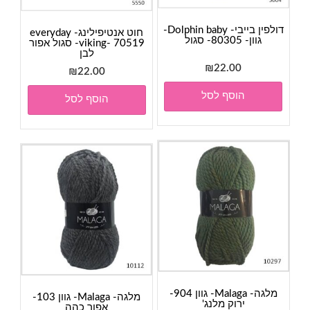
דולפין בייבי- Dolphin baby-
חוט אנטיפילינג- everyday
גוון- 80305- סגול
viking- 70519- סגול אפור
לבן
₪
22.00
₪
22.00
הוסף לסל
הוסף לסל
מלגה- Malaga- גוון 904-
מלגה- Malaga- גוון 103-
ירוק מלנג'
אפור כהה