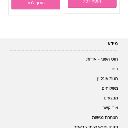
הוסף לסל
הוסף לסל
היה:
הוא:
₪28.00.
₪30.00.
מידע
חוט השני – אודות
בית
חנות אונליין
משלוחים
מבצעים
צור-קשר
הצהרת נגישות
תקנון ותנאי שימוש באתר