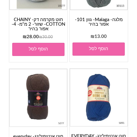
מלגה- Malaga- גוון 101-
חוט מקרמה דק- CHAINY
אפור בהיר
COTTON- שזור- 2 מ"מ- 4-
אפור בהיר
13.00
₪
המחיר
המחיר
₪
28.00
₪
30.00
המקורי
הנוכחי
הוסף לסל
הוסף לסל
היה:
הוא:
₪28.00.
₪30.00.
חוט אנטיפילינג- EVERYDAY
חוט אנטיפילינג- everyday