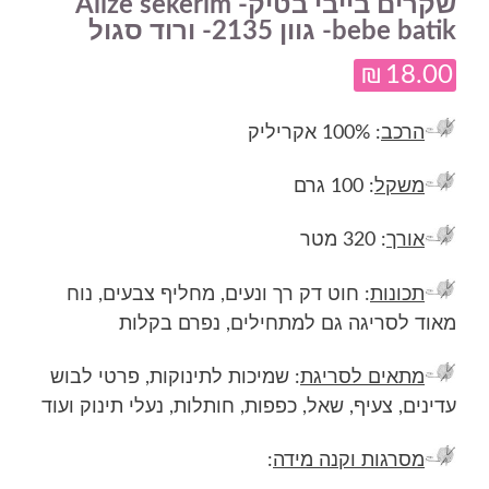
שקרים בייבי בטיק- Alize sekerim
bebe batik- גוון 2135- ורוד סגול
₪
18.00
הרכב
: 100% אקריליק
משקל
: 100 גרם
אורך
: 320 מטר
תכונות
: חוט דק רך ונעים, מחליף צבעים, נוח
מאוד לסריגה גם למתחילים, נפרם בקלות
מתאים לסריגת
: שמיכות לתינוקות, פרטי לבוש
עדינים, צעיף, שאל, כפפות, חותלות, נעלי תינוק ועוד
מסרגות וקנה מידה
: