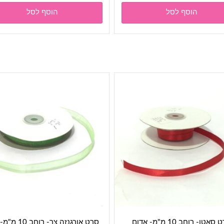
הוסף לסל
הוסף לסל
סאטן- רוחב 10 מ"מ- אדום
סרט אורגנזה צר- רוחב 10 מ"מ- ירוק