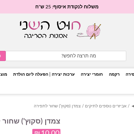
משלוח לנקודת איסוף: 25 ש"ח
Search
for:
פירה
רקמה
חומרי יצירה
ערכות יצירה | הפעלה ליום הולדת
מוצר
◄
/
אביזרים נוספים לתיקים
/ צמדן (סקוץ') שחור לתפירה
צמדן (סקוץ') שחור 
₪
10.00