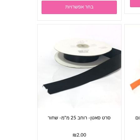
מספר
בחר אפשרויות
סוגים.
ניתן
לבחור
את
האפשרויות
בעמוד
המוצר
סרט סאטן- רוחב 25 מ"מ- שחור
₪
2.00