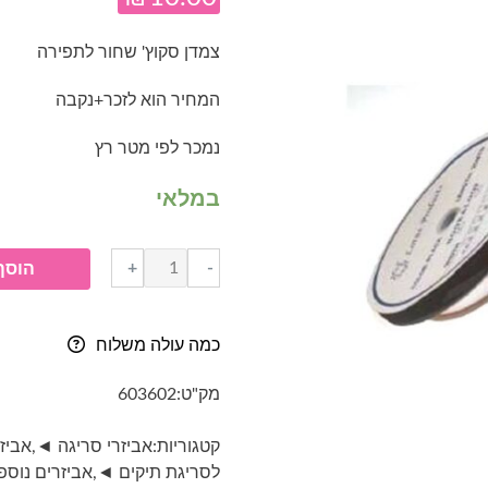
צמדן סקוץ' שחור לתפירה
המחיר הוא לזכר+נקבה
נמכר לפי מטר רץ
במלאי
כמות
+
-
הוסף
של
צמדן
(סקוץ')
כמה עולה משלוח
שחור
לתפירה
מק"ט:
603602
קטגוריות:
אביזרי סריגה ◄
,
אביז
לסריגת תיקים ◄
,
אביזרים נוספ