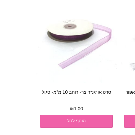
ב 10 מ"מ- אפור
סרט אורגנזה צר- רוחב 10 מ"מ- סגול
₪
1.00
הוסף לסל