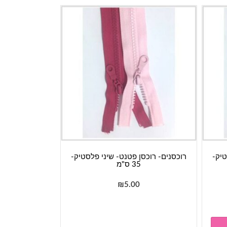
טיק-
רוכסנים- רוכסן פטנט- שיני פלסטיק-
35 ס"מ
₪
5.00
למוצר
זה
יש