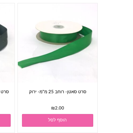
סרט סאטן- רוחב 25 מ"מ- ירוק
סרט סאטן-
₪
2.00
הוסף לסל