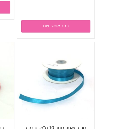
למוצר
זה
יש
מספר
בחר אפשרויות
סוגים.
ניתן
לבחור
את
האפשרויות
בעמוד
המוצר
סרט סאטן- רוחב 10 מ"מ- טורקיז
סרט 