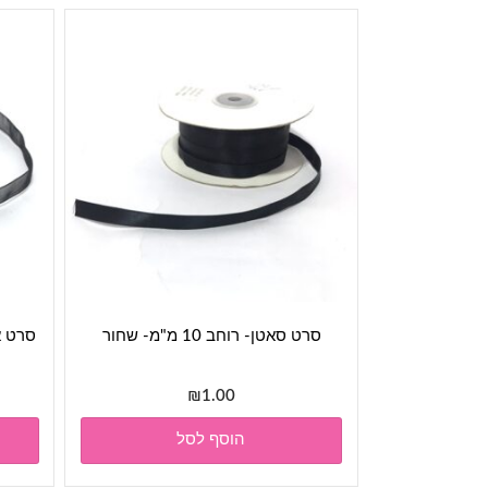
סרט סאטן- רוחב 10 מ"מ- שחור
סרט אורג
₪
1.00
הוסף לסל