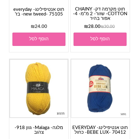
חוט מקרמה דק- CHAINY
חוט אנטיפילינג- everyday
COTTON- שזור- 2 מ"מ- 4-
new tweed- 75105- בז'
אפור בהיר
המחיר
המחיר
₪
24.00
₪
28.00
₪
30.00
המקורי
הנוכחי
הוסף לסל
הוסף לסל
היה:
הוא:
₪28.00.
₪30.00.
חוט אנטיפילינג- EVERYDAY
מלגה- Malaga- גוון 918-
BEBE LUX- 70412- כחול
צהוב