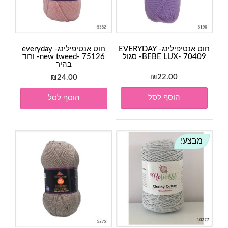
חוט אנטיפילינג- EVERYDAY
חוט אנטיפילינג- everyday
BEBE LUX- 70409- סגול
new tweed- 75126- ורוד
בהיר
₪
22.00
₪
24.00
הוסף לסל
הוסף לסל
מבצע!