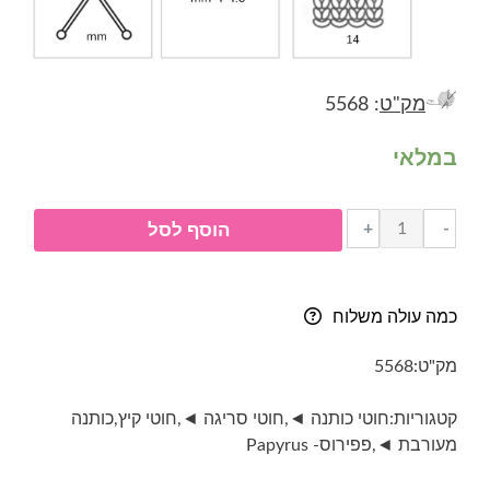
מק"ט
: 5568
במלאי
כמות
+
-
הוסף לסל
של
פפירוס-
Fibra
כמה עולה משלוח
Natura
Papyrus-
מק"ט:
5568
גוון
229-
קטגוריות:
חוטי כותנה ◄
,
חוטי סריגה ◄
,
חוטי קיץ
,
כותנה
16-
מעורבת ◄
,
פפירוס- Papyrus
גינס