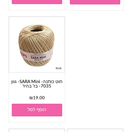
חוט כותנה- SARA Mini- גוון
7035- בז' בהיר
₪
19.00
הוסף לסל