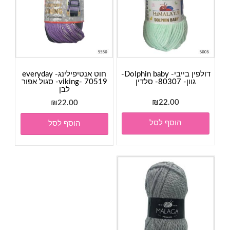
דולפין בייבי- Dolphin baby-
חוט אנטיפילינג- everyday
גוון- 80307- סלדין
viking- 70519- סגול אפור
לבן
₪
22.00
₪
22.00
הוסף לסל
הוסף לסל