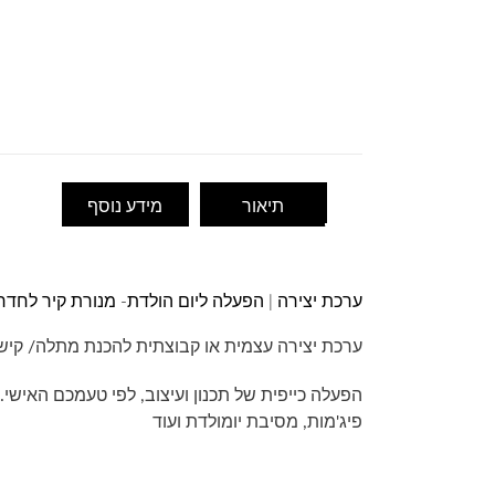
|
הפעלה
ליום
הולדת-
מנורת
קיר-
דגם
שופל
תיאור
מידע נוסף
ערכת יצירה | הפעלה ליום הולדת- מנורת קיר לחדר
ערכת יצירה עצמית או קבוצתית להכנת מתלה/ קישו
הפעלה כייפית של תכנון ועיצוב, לפי טעמכם האיש
פיג'מות, מסיבת יומולדת ועוד