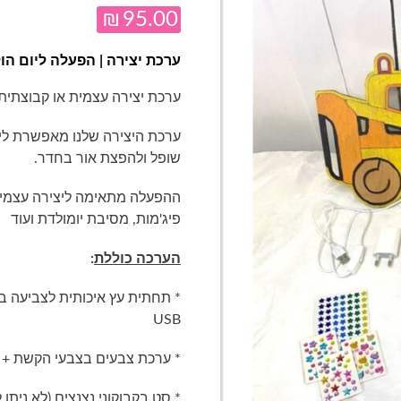
₪
95.00
ערכת יצירה | הפעלה ליום הו
ערכת יצירה עצמית או קבוצתית
ערכת היצירה שלנו מאפשרת לילד
שופל ולהפצת אור בחדר.
ההפעלה מתאימה ליצירה עצמית
פיג'מות, מסיבת יומולדת ועוד
הערכה כוללת
:
* תחתית עץ איכותית לצביעה ב
USB
* ערכת צבעים בצבעי הקשת + 
* סט בקבוקוני נצנצים (לא ניתן