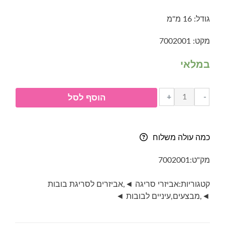
היה:
הוא:
גודל: 16 מ"מ
₪3.00.
₪4.00.
מקט: 7002001
במלאי
כמות
+
-
הוסף לסל
של
עיניים
בטיחותיות
כמה עולה משלוח
לבובות
(זוג)-
מק"ט:
7002001
שחור
16
קטגוריות:
אביזרי סריגה ◄
,
אביזרים לסריגת בובות
מ"מ
◄
,
מבצעים
,
עיניים לבובות ◄