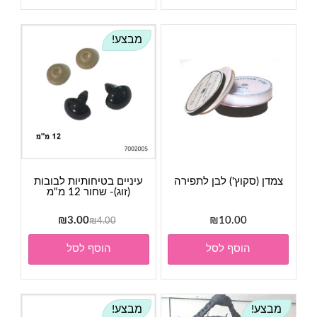
מבצע!
צמדן (סקוץ') לבן לתפירה
עיניים בטיחותיות לבובות
(זוג)- שחור 12 מ"מ
המחיר
המחיר
₪
3.00
₪
10.00
₪
4.00
המקורי
הנוכחי
הוסף לסל
הוסף לסל
היה:
הוא:
₪3.00.
₪4.00.
מבצע!
מבצע!