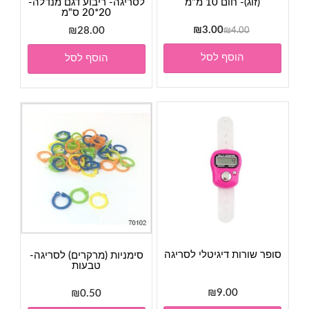
(זוג)- חום 10 מ"מ
לסריגה- ריבוע דגם מנדלה-
20*20 ס"מ
המחיר
המחיר
₪
3.00
₪
28.00
₪
4.00
המקורי
הנוכחי
הוסף לסל
הוסף לסל
היה:
הוא:
₪3.00.
₪4.00.
סופר שורות דיגיטלי לסריגה
סימניות (מרקרים) לסריגה-
טבעות
₪
9.00
₪
0.50