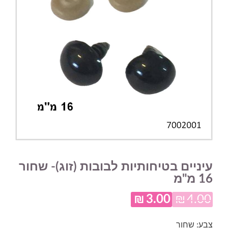
עיניים בטיחותיות לבובות (זוג)- שחור
16 מ"מ
₪
3.00
₪
4.00
המחיר
המחיר
המקורי
הנוכחי
צבע: שחור