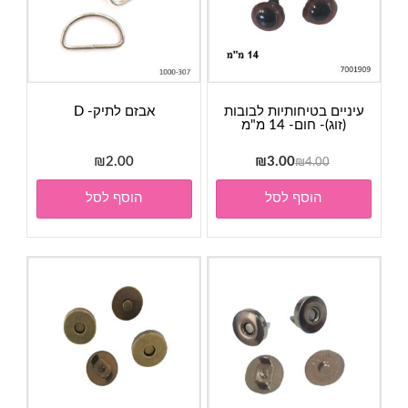
עיניים בטיחותיות לבובות
אבזם לתיק- D
(זוג)- חום- 14 מ"מ
המחיר
המחיר
₪
2.00
₪
3.00
₪
4.00
המקורי
הנוכחי
הוסף לסל
הוסף לסל
היה:
הוא:
₪3.00.
₪4.00.