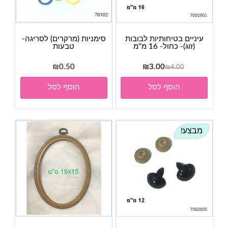
עיניים בטיחותיות לבובות
סימניות (מרקרים) לסריגה-
(זוג)- כחול- 16 מ"מ
טבעות
המחיר
המחיר
₪
0.50
₪
3.00
₪
4.00
המקורי
הנוכחי
הוסף לסל
הוסף לסל
היה:
הוא:
₪3.00.
₪4.00.
מבצע!