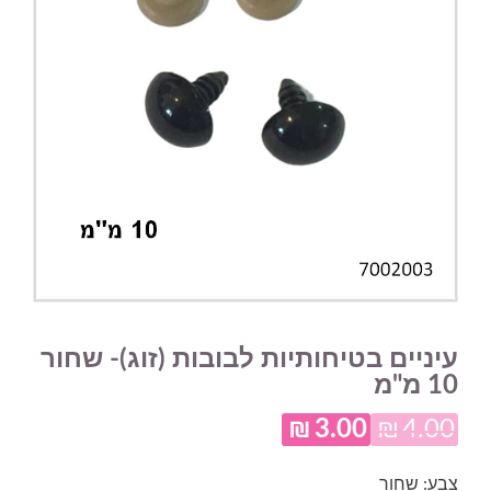
עיניים בטיחותיות לבובות (זוג)- שחור
10 מ"מ
₪
3.00
₪
4.00
המחיר
המחיר
המקורי
הנוכחי
צבע: שחור