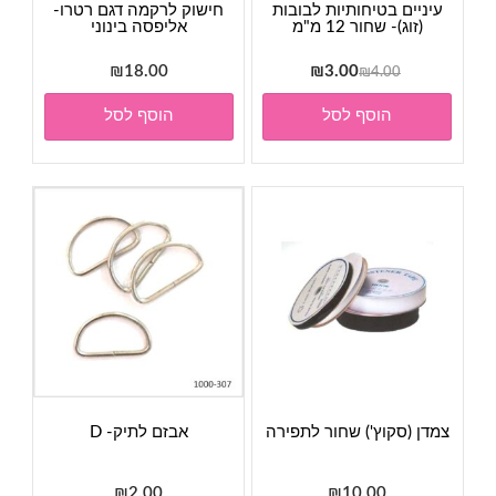
עיניים בטיחותיות לבובות
חישוק לרקמה דגם רטרו-
(זוג)- שחור 12 מ"מ
אליפסה בינוני
המחיר
המחיר
₪
18.00
₪
3.00
₪
4.00
המקורי
הנוכחי
הוסף לסל
הוסף לסל
היה:
הוא:
₪3.00.
₪4.00.
צמדן (סקוץ') שחור לתפירה
אבזם לתיק- D
₪
2.00
₪
10.00