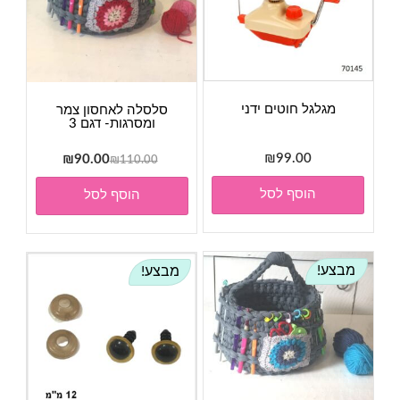
מגלגל חוטים ידני
סלסלה לאחסון צמר
ומסרגות- דגם 3
99.00
₪
המחיר
המחיר
₪
90.00
₪
110.00
המקורי
הנוכחי
הוסף לסל
הוסף לסל
היה:
הוא:
₪90.00.
₪110.00.
מבצע!
מבצע!