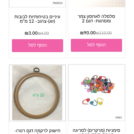
סלסלה לאחסון צמר
עיניים בטיחותיות לבובות
ומסרגות- דגם 2
(זוג)-צהוב- 12 מ"מ
המחיר
המחיר
90.00
₪
המחיר
המחיר
₪
3.00
₪
110.00
₪
4.00
המקורי
הנוכחי
המקורי
הנוכחי
הוסף לסל
הוסף לסל
היה:
הוא:
היה:
הוא:
₪90.00.
₪110.00.
₪3.00.
₪4.00.
סימניות (מרקרים) לסריגה
חישוק לרקמה דגם רטרו-