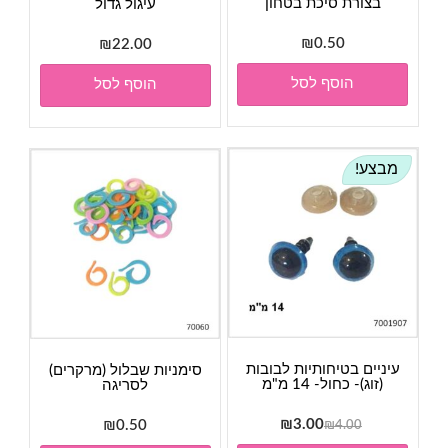
בצורת סיכת בטחון
עיגול גדול
₪
0.50
₪
22.00
הוסף לסל
הוסף לסל
מבצע!
עיניים בטיחותיות לבובות
סימניות שבלול (מרקרים)
(זוג)- כחול- 14 מ"מ
לסריגה
המחיר
המחיר
₪
3.00
₪
0.50
₪
4.00
המקורי
הנוכחי