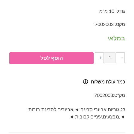
היה:
הוא:
גודל: 10 מ"מ
₪3.00.
₪4.00.
מקט: 7002003
במלאי
כמות
+
-
הוסף לסל
של
עיניים
בטיחותיות
כמה עולה משלוח
לבובות
(זוג)-
מק"ט:
7002003
שחור
10
קטגוריות:
אביזרי סריגה ◄
,
אביזרים לסריגת בובות
מ"מ
◄
,
מבצעים
,
עיניים לבובות ◄