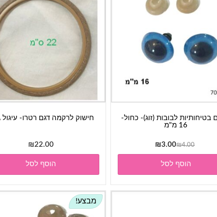
ם בטיחותיות לבובות (זוג)- כחול-
חישוק לרקמה דגם רטרו- עיגול ג
16 מ"מ
המחיר
המחיר
₪
22.00
₪
3.00
₪
4.00
המקורי
הנוכחי
הוסף לסל
הוסף לסל
היה:
הוא:
₪3.00.
₪4.00.
מבצע!