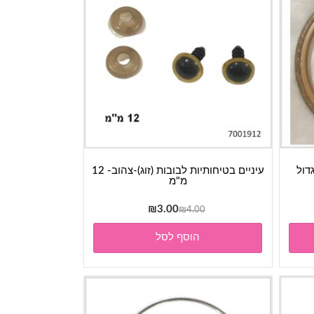
דול
עיניים בטיחותיות לבובות (זוג)-צהוב- 12
מ"מ
המחיר
המחיר
₪
3.00
₪
4.00
המקורי
הנוכחי
הוסף לסל
היה:
הוא:
₪3.00.
₪4.00.