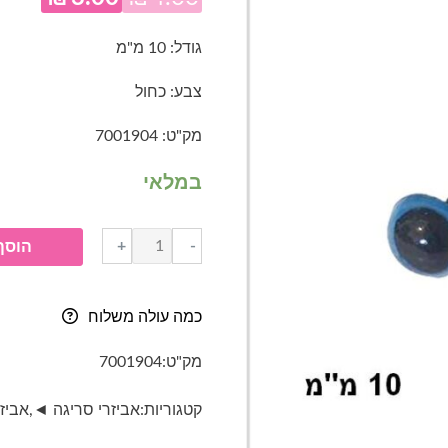
המחיר
המח
המקורי
הנוכ
גודל: 10 מ"מ
היה:
הוא:
צבע: כחול
.00.
₪4.00.
מק"ט: 7001904
במלאי
כמות
+
-
הוסף
של
עיניים
בטיחותיות
כמה עולה משלוח
לבובות
(זוג)-
מק"ט:
7001904
כחול-
10
קטגוריות:
אביזרי סריגה ◄
,
אביז
מ"מ