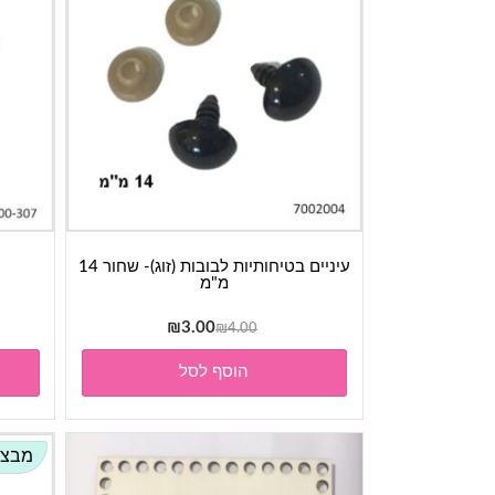
עיניים בטיחותיות לבובות (זוג)- שחור 14
מ"מ
המחיר
המחיר
₪
3.00
₪
4.00
המקורי
הנוכחי
הוסף לסל
היה:
הוא:
₪3.00.
₪4.00.
מבצע