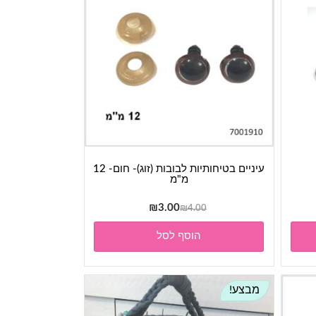
עיניים בטיחותיות לבובות (זוג)- חום- 12
מ"מ
המחיר
המחיר
₪
3.00
₪
4.00
המקורי
הנוכחי
הוסף לסל
היה:
הוא:
₪3.00.
₪4.00.
מבצע!