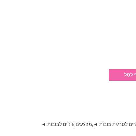
יר
חי
₪3
 לסל
רים לסריגת בובות ◄
,
מבצעים
,
עיניים לבובות ◄