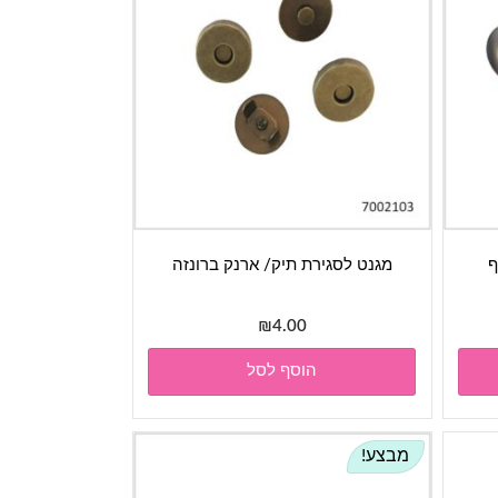
ף
מגנט לסגירת תיק/ ארנק ברונזה
₪
4.00
הוסף לסל
מבצע!