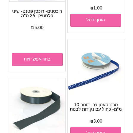
₪
1.00
רוכסנים- רוכסן פטנט- שיני
פלסטיק- 35 ס"מ
הוסף לסל
₪
5.00
למוצר
זה
יש
מספר
בחר אפשרויות
סוגים.
ניתן
לבחור
את
האפשר
בעמוד
סרט סאטן צר- רוחב 10
המוצר
מ"מ- כחול עם נקודות לבנות
₪
3.00