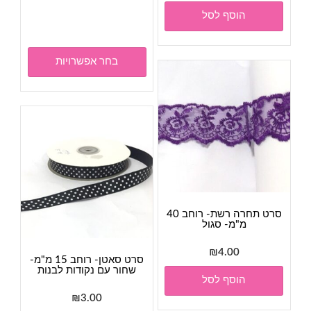
למוצר
הוסף לסל
זה
יש
מספר
בחר אפשרויות
סוגים.
ניתן
לבחור
את
האפשר
בעמוד
המוצר
סרט תחרה רשת- רוחב 40
מ"מ- סגול
₪
4.00
סרט סאטן- רוחב 15 מ"מ-
שחור עם נקודות לבנות
הוסף לסל
₪
3.00