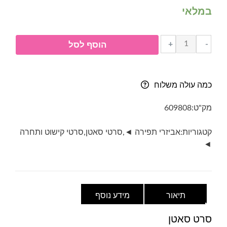
במלאי
כמות
+
-
הוסף לסל
של
סרט
סאטן-
כמה עולה משלוח
רוחב
25
מק"ט:
609808
מ"מ-
שחור
קטגוריות:
אביזרי תפירה ◄
,
סרטי סאטן
,
סרטי קישוט ותחרה
◄
תיאור
מידע נוסף
סרט סאטן