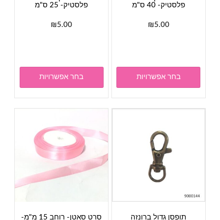
פלסטיק- 40 ס"מ
פלסטיק- 25 ס"מ
₪
5.00
₪
5.00
למוצר
למוצר
זה
זה
יש
יש
מספר
מספר
בחר אפשרויות
בחר אפשרויות
סוגים.
סוגים.
ניתן
ניתן
לבחור
לבחור
את
את
האפשרויות
האפשר
בעמוד
בעמוד
המוצר
המוצר
תופסן גדול ברונזה
סרט סאטן- רוחב 15 מ"מ-