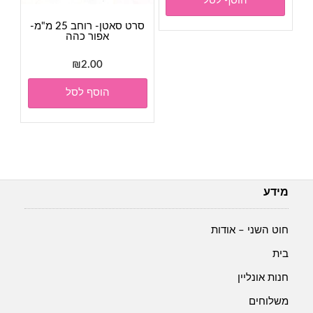
הוסף לסל
סרט סאטן- רוחב 25 מ"מ-
אפור כהה
₪
2.00
הוסף לסל
מידע
חוט השני – אודות
בית
חנות אונליין
משלוחים