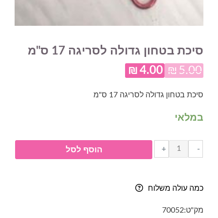
סיכת בטחון גדולה לסריגה 17 ס"מ
₪
4.00
₪
5.00
המחיר
המחיר
המקורי
הנוכחי
סיכת בטחון גדולה לסריגה 17 ס"מ
היה:
הוא:
במלאי
₪4.00.
₪5.00.
כמות
+
-
הוסף לסל
של
סיכת
בטחון
כמה עולה משלוח
גדולה
לסריגה
מק"ט:
70052
17