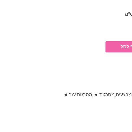
יר
חי
₪4
 לסל
מבצעים
,
מסרגות ◄
,
מסרגות עזר ◄