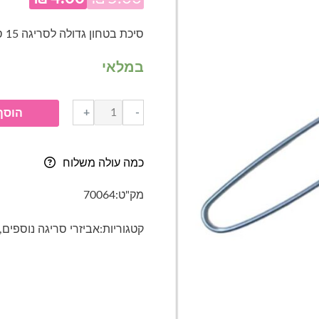
המחיר
המח
המקורי
הנוכ
סיכת בטחון גדולה לסריגה 15 ס"מ
היה:
הוא:
במלאי
.00.
₪5.00.
כמות
+
-
הוסף
של
סיכת
בטחון
כמה עולה משלוח
גדולה
לסריגה
מק"ט:
70064
15
ס"מ
קטגוריות:
אביזרי סריגה נוספים
,