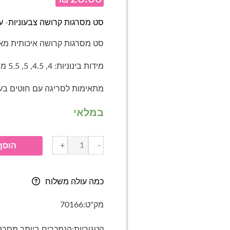
סט מסרגות קרושה צבעוניות- עובי בי
סט מסרגות קרושה איכותית מאלו
מידות בינוניות: 4, 4.5, 5, 5.5 מ"מ
מתאימות לסריגה עם חוטים בעוב
במלאי
כמות
+
-
הוסף
של
סט
מסרגות
כמה עולה משלוח
קרושה
צבעוניות-
מק"ט:
70166
עובי
בינוני-
קטגוריות:
הנמכרים ביותר
,
מסרג