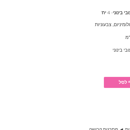
נוני- 4 יח'
מיניום, צבעוניות
י בינוני
 לסל
ות ◄
,
מסרגות קרושה