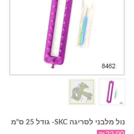
נול מלבני לסריגה SKC- גודל 25 ס"מ