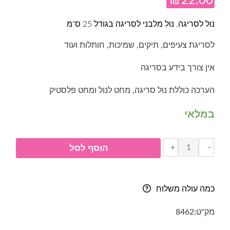
₪
22.00
נול לסריגה, נול מלבני לסריגה בגודל 25 ס"מ
לסריגת צעיפים, תיקים, שמיכות, חותלות ועוד
אין צורך בידע בסריגה
הערכה כוללת נול סריגה, מחט לנול ומחט פלסטיק
במלאי
כמות
+
-
הוסף לסל
של
נול
מלבני
כמה עולה משלוח
לסריגה
SKC-
מק"ט:
8462
גודל