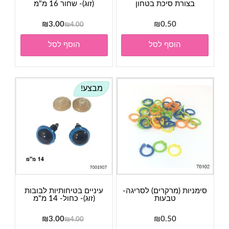
בצורת סיכת בטחון
(זוג)- שחור 16 מ"מ
המחיר
המחיר
₪
3.00
₪
0.50
₪
4.00
המקורי
הנוכחי
הוסף לסל
הוסף לסל
היה:
הוא:
₪3.00.
₪4.00.
מבצע!
סימניות (מרקרים) לסריגה-
עיניים בטיחותיות לבובות
טבעות
(זוג)- כחול- 14 מ"מ
המחיר
המחיר
₪
3.00
₪
0.50
₪
4.00