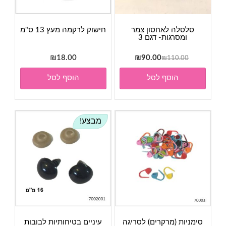
סלסלה לאחסון צמר
חישוק לרקמה מעץ 13 ס"מ
ומסרגות- דגם 3
המחיר
המחיר
₪
18.00
₪
90.00
₪
110.00
המקורי
הנוכחי
הוסף לסל
הוסף לסל
היה:
הוא:
₪90.00.
₪110.00.
מבצע!
סימניות (מרקרים) לסריגה
עיניים בטיחותיות לבובות