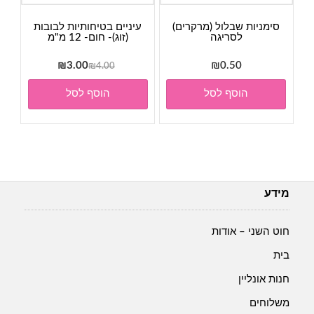
סימניות שבלול (מרקרים)
עיניים בטיחותיות לבובות
לסריגה
(זוג)- חום- 12 מ"מ
המחיר
המחיר
₪
3.00
₪
0.50
₪
4.00
המקורי
הנוכחי
הוסף לסל
הוסף לסל
היה:
הוא:
₪3.00.
₪4.00.
מידע
חוט השני – אודות
בית
חנות אונליין
משלוחים