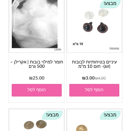
מבצע!
עיניים בטיחותיות לבובות
חומר למילוי בובות | אקרילן –
(זוג)- חום 10 מ"מ
500 גרם
המחיר
המחיר
₪
25.00
₪
3.00
₪
4.00
המקורי
הנוכחי
הוסף לסל
הוסף לסל
היה:
הוא:
₪3.00.
₪4.00.
מבצע!
מבצע!