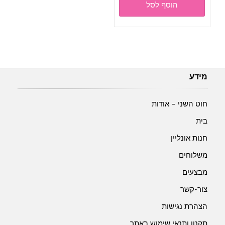
הוסף לסל
היה:
הוא:
₪4.00.
₪5.00.
מידע
חוט השני – אודות
בית
חנות אונליין
משלוחים
מבצעים
צור-קשר
הצהרת נגישות
תקנון ותנאי שימוש באתר