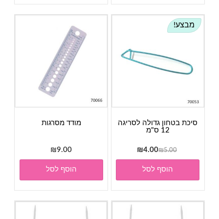
מבצע!
סיכת בטחון גדולה לסריגה
מודד מסרגות
12 ס"מ
המחיר
המחיר
₪
9.00
₪
4.00
₪
5.00
המקורי
הנוכחי
הוסף לסל
הוסף לסל
היה:
הוא:
₪4.00.
₪5.00.