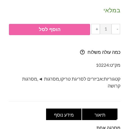
במלאי
כמות
+
-
הוסף לסל
של
מסרגה
אחת
כמה עולה משלוח
(קרושה)
10
מק"ט:
10224
מ"מ
קטגוריות:
אביזרים לסריגת טריקו
,
מסרגות ◄
,
מסרגות
קרושה
תיאור
מידע נוסף
מסרגה אחת