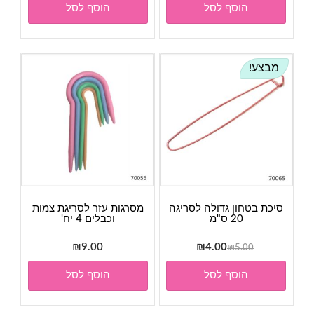
הוסף לסל
הוסף לסל
היה:
הוא:
₪8.00.
₪9.00.
מבצע!
סיכת בטחון גדולה לסריגה
מסרגות עזר לסריגת צמות
20 ס"מ
וכבלים 4 יח'
המחיר
המחיר
₪
9.00
₪
4.00
₪
5.00
המקורי
הנוכחי
הוסף לסל
הוסף לסל
היה:
הוא:
₪4.00.
₪5.00.