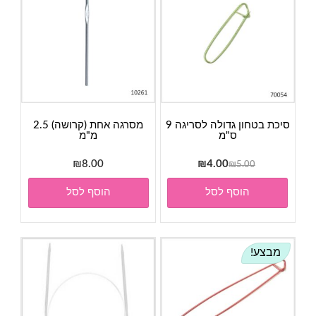
סיכת בטחון גדולה לסריגה 9
מסרגה אחת (קרושה) 2.5
ס"מ
מ"מ
המחיר
המחיר
₪
8.00
₪
4.00
₪
5.00
המקורי
הנוכחי
הוסף לסל
הוסף לסל
היה:
הוא:
₪4.00.
₪5.00.
מבצע!