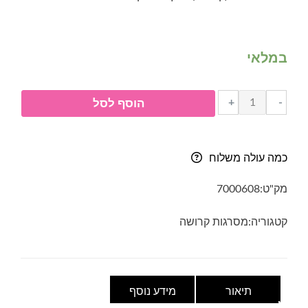
במלאי
כמות
+
-
הוסף לסל
של
מסרגה
אחת
כמה עולה משלוח
(קרושה)
מעץ
מק"ט:
7000608
במבוק
6.5
קטגוריה:
מסרגות קרושה
מ"מ
תיאור
מידע נוסף