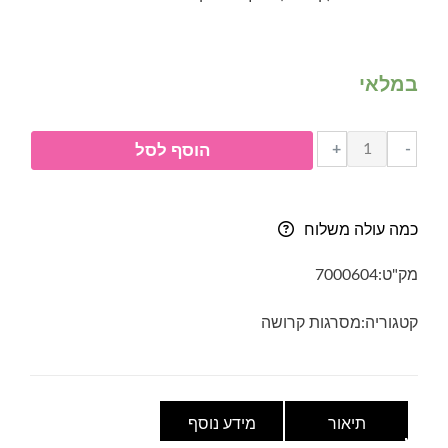
במלאי
כמות
+
-
הוסף לסל
של
מסרגה
אחת
כמה עולה משלוח
(קרושה)
מעץ
מק"ט:
7000604
במבוק
4.5
קטגוריה:
מסרגות קרושה
מ"מ
תיאור
מידע נוסף