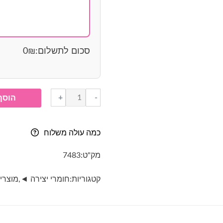
סכום לתשלום:
₪
0
כמות
+
-
הוסף
של
מספרים
מעץ-
כמה עולה משלוח
ספרות
ליצירה
מק"ט:
7483
-
2
קטגוריות:
חומרי יצירה ◄
,
מוצרי 
ס"מ