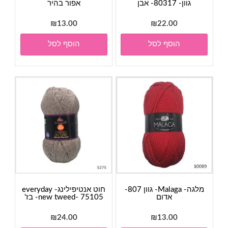
גוון- 80317- אבן
אפור בהיר
₪
13.00
₪
22.00
הוסף לסל
הוסף לסל
מלגה- Malaga- גוון 807-
חוט אנטיפילינג- everyday
אדום
new tweed- 75105- בז'
₪
24.00
₪
13.00