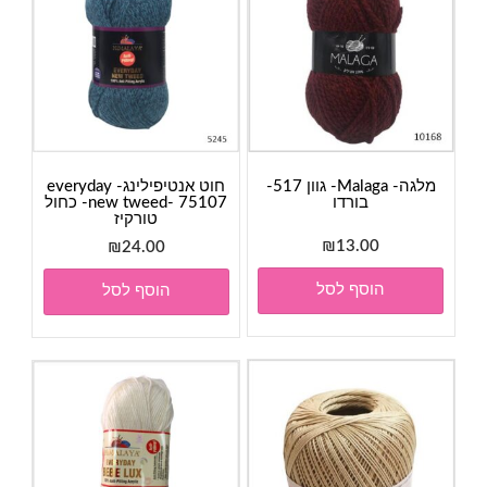
מלגה- Malaga- גוון 517-
חוט אנטיפילינג- everyday
בורדו
new tweed- 75107- כחול
טורקיז
₪
13.00
₪
24.00
הוסף לסל
הוסף לסל