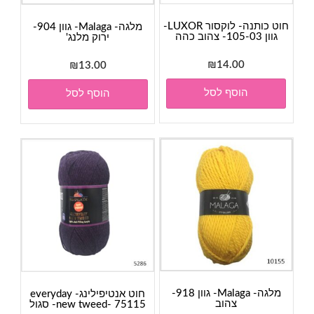
חוט כותנה- לוקסור LUXOR-
מלגה- Malaga- גוון 904-
גוון 105-03- צהוב כהה
ירוק מלנג'
₪
14.00
₪
13.00
הוסף לסל
הוסף לסל
מלגה- Malaga- גוון 918-
חוט אנטיפילינג- everyday
צהוב
new tweed- 75115- סגול