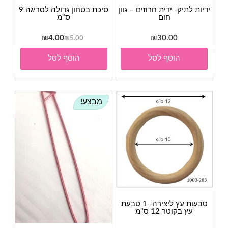
ידיות לתיק- ידית חרוזים – גוון
סיכת בטחון גדולה לסריגה 9
חום
ס"מ
המחיר
המחיר
₪
4.00
₪
30.00
₪
5.00
המקורי
הנוכחי
הוסף לסל
הוסף לסל
היה:
הוא:
₪4.00.
₪5.00.
מבצע!
טבעות עץ ליצירה- 1 טבעת
עץ בקוטר 12 ס"מ