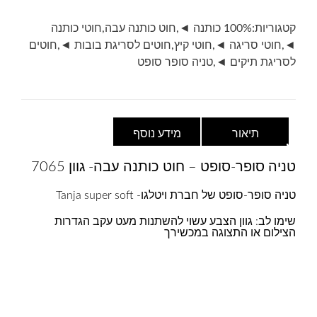
כותנה
עבה-
קטגוריות:
100% כותנה ◄
,
חוט כותנה עבה
,
חוטי כותנה
גוון
◄
,
חוטי סריגה ◄
,
חוטי קיץ
,
חוטים לסריגת בובות ◄
,
חוטים
7065-
לסריגת תיקים ◄
,
טניה סופר סופט
חום
קפה
תיאור
מידע נוסף
טניה סופר-סופט – חוט כותנה עבה- גוון 7065
טניה סופר-סופט של חברת ויטלגו- Tanja super soft
שימו לב: גוון הצבע עשוי להשתנות מעט עקב הגדרות
הצילום או התצוגה במכשירך