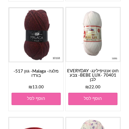
חוט אנטיפילינג- EVERYDAY
מלגה- Malaga- גוון 517-
BEBE LUX- 70401- צבע
בורדו
לבן
₪
13.00
₪
22.00
הוסף לסל
הוסף לסל