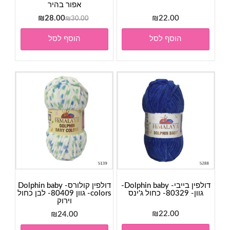
אפור בהיר
המחיר
המחיר
₪
28.00
₪
22.00
₪
30.00
המקורי
הנוכחי
הוסף לסל
הוסף לסל
היה:
הוא:
₪28.00.
₪30.00.
דולפין בייבי- Dolphin baby-
דולפין קולורס- Dolphin baby
גוון- 80329- כחול ג'ינס
colors- גוון 80409- לבן כחול
וירוק
₪
22.00
₪
24.00