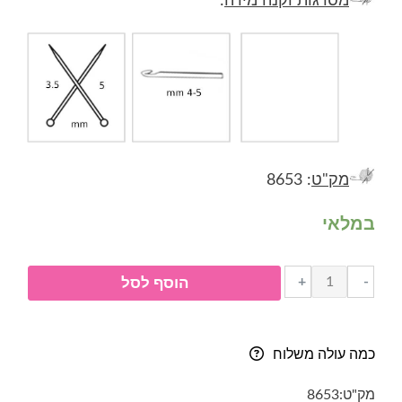
מסרגות וקנה מידה
:
מק"ט
: 8653
במלאי
כמות
+
-
הוסף לסל
של
טניה
סופר
כמה עולה משלוח
סופט-
חוט
מק"ט:
8653