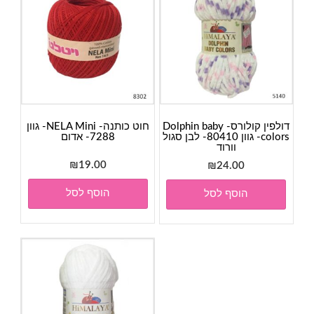
דולפין קולורס- Dolphin baby
חוט כותנה- NELA Mini- גוון
colors- גוון 80410- לבן סגול
7288- אדום
וורוד
₪
19.00
₪
24.00
הוסף לסל
הוסף לסל