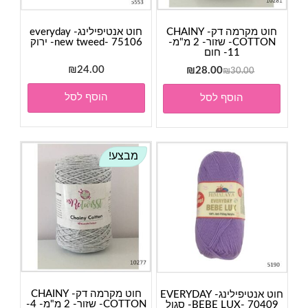
חוט מקרמה דק- CHAINY
חוט אנטיפילינג- everyday
COTTON- שזור- 2 מ"מ-
new tweed- 75106- ירוק
11- חום
המחיר
המחיר
24.00
₪
₪
28.00
₪
30.00
המקורי
הנוכחי
הוסף לסל
הוסף לסל
היה:
הוא:
₪28.00.
₪30.00.
מבצע!
חוט מקרמה דק- CHAINY
חוט אנטיפילינג- EVERYDAY
COTTON- שזור- 2 מ"מ- 4-
BEBE LUX- 70409- סגול