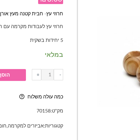
חרוזי עץ- חבית קטנה מעץ אורן- 16*20 מ"
חרוזי עץ לעבודות מקרמה עם ח
5 יחידות בשקית
במלאי
כמות
+
-
הוסף
של
חרוזי
עץ-
כמה עולה משלוח
חבית
קטנה
מק"ט:
70158
מעץ
אורן-
קטגוריות:
אביזרים למקרמה
,
חומ
16*20