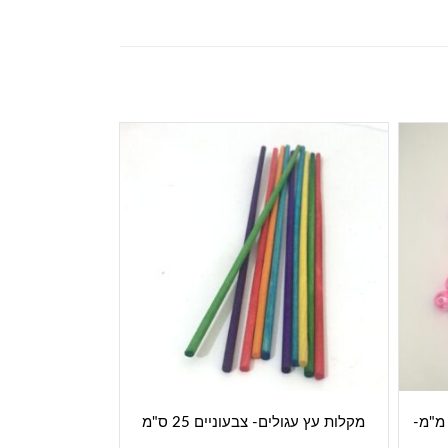
וזים- חרוזי פנינה פלסטיק- 10 מ"מ-
מקלות עץ עגולים- צבעוניים 25 ס"מ