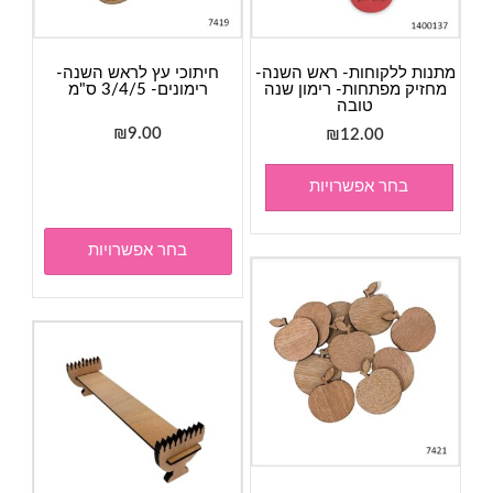
מתנות ללקוחות- ראש השנה-
חיתוכי עץ לראש השנה-
מחזיק מפתחות- רימון שנה
רימונים- 3/4/5 ס"מ
טובה
₪
9.00
₪
12.00
למוצר
זה
בחר אפשרויות
יש
מספר
בחר אפשרויות
סוגים.
ניתן
לבחור
את
האפשר
בעמוד
המוצר