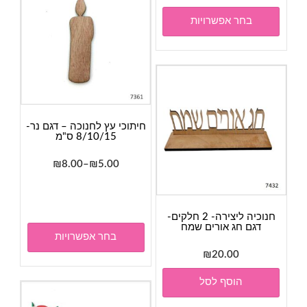
מספר
בחר אפשרויות
סוגים.
ניתן
לבחור
את
האפשרויות
בעמוד
חיתוכי עץ לחנוכה – דגם נר-
המוצר
8/10/15 ס"מ
טווח
₪
8.00
–
₪
5.00
מחירים:
למוצר
זה
עד
יש
חנוכיה ליצירה- 2 חלקים-
דגם חג אורים שמח
מספר
בחר אפשרויות
סוגים.
₪
20.00
ניתן
לבחור
הוסף לסל
את