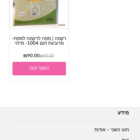
רקמה | מפה לרקמה לפסח-
מרובעת דגם 1004- מילוי
המחיר
המחיר
₪
90.00
₪
95.00
המקורי
הנוכחי
הוסף לסל
היה:
הוא:
₪90.00.
₪95.00.
מידע
חוט השני – אודות