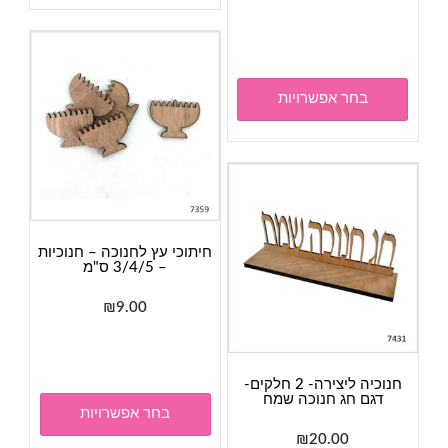
מחירים:
למוצר
זה
עד
יש
מספר
בחר אפשרויות
סוגים.
ניתן
לבחור
את
האפשרויות
בעמוד
חיתוכי עץ לחנוכה – חנוכיות
המוצר
– 3/4/5 ס"מ
₪
9.00
למוצר
זה
יש
חנוכיה ליצירה- 2 חלקים-
דגם חג חנוכה שמח
מספר
בחר אפשרויות
סוגים.
₪
20.00