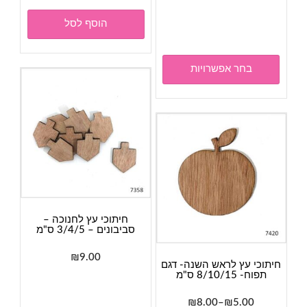
מחירים:
למוצר
הוסף לסל
זה
עד
יש
מספר
בחר אפשרויות
סוגים.
ניתן
לבחור
את
האפשרויות
בעמוד
המוצר
חיתוכי עץ לחנוכה –
סביבונים – 3/4/5 ס"מ
₪
9.00
חיתוכי עץ לראש השנה- דגם
למוצר
תפוח- 8/10/15 ס"מ
זה
טווח
₪
8.00
–
₪
5.00
יש