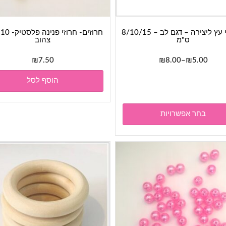
חיתוכי עץ ליצירה – דגם לב – 8/10/15
חר
ס"מ
צהוב
טווח
₪
7.50
₪
8.00
–
₪
5.00
מחירים:
למוצר
הוסף לסל
זה
עד
יש
מספר
בחר אפשרויות
סוגים.
ניתן
לבחור
את
האפשרויות
בעמוד
המוצר