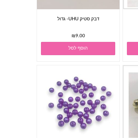
דבק סטיק UHU- גדול
₪
9.00
הוסף לסל