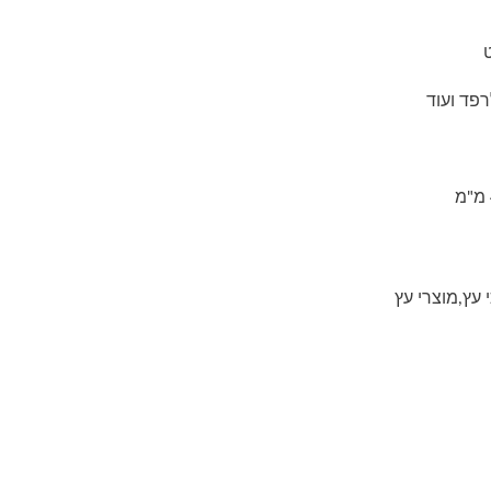
ט
פד ועוד
 עץ
,
מוצרי עץ