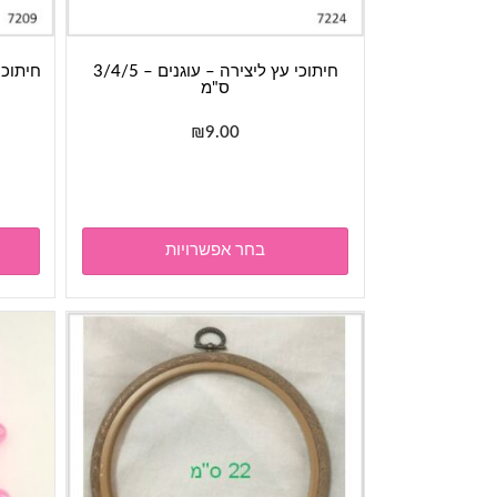
חיתוכי עץ ליצירה – עוגנים – 3/4/5
ס"מ
₪
9.00
למוצר
זה
יש
מספר
בחר אפשרויות
סוגים.
ניתן
לבחור
את
האפשרויות
בעמוד
המוצר