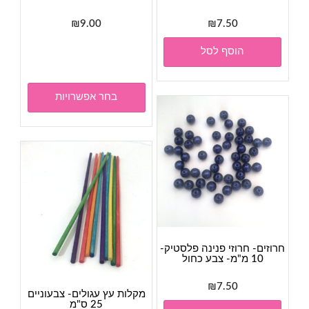
₪
9.00
₪
7.50
למוצר
הוסף לסל
זה
יש
מספר
בחר אפשרויות
סוגים.
ניתן
לבחור
את
האפשר
בעמוד
המוצר
חרוזים- חרוזי פנינה פלסטיק-
10 מ"מ- צבע כחול
₪
7.50
מקלות עץ עגולים- צבעוניים
25 ס"מ