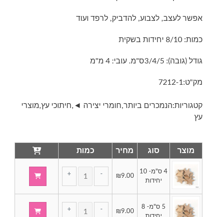
אפשר לעצב, לצבוע, להדביק, לרפד ועוד
כמות: 8/10 יחידות בשקית
גודל (גובה): 3/4/5ס"מ. עובי: 4 מ"מ
מק"ט:
7212-1
קטגוריות:
הנמכרים ביותר
,
חומרי יצירה ◄
,
חיתוכי עץ
,
מוצרי
עץ
מוצר
סוג
מחיר
כמות
4 ס"מ- 10
+
-
₪
9.00
של
יחידות
חיתוכי
עץ
כמות
5 ס"מ- 8
ליצירה
+
-
₪
9.00
של
יחידות
-