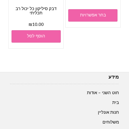
עד
יש
דבק סיליקון כל יכול רב
מספר
תכליתי
בחר אפשרויות
סוגים.
₪
10.00
ניתן
לבחור
הוסף לסל
את
האפשרויות
בעמוד
המוצר
מידע
חוט השני – אודות
בית
חנות אונליין
משלוחים