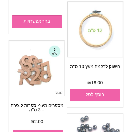
זה
יש
מספר
בחר אפשרויות
סוגים.
ניתן
לבחור
את
האפשר
בעמוד
חישוק לרקמה מעץ 13 ס"מ
המוצר
₪
18.00
הוסף לסל
מספרים מעץ- ספרות ליצירה
– 3 ס"מ
₪
2.00