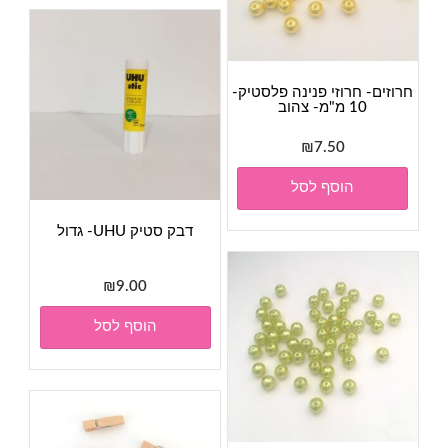
חרוזים- חרוזי פנינה פלסטיק-
10 מ"מ- צהוב
₪
7.50
הוסף לסל
דבק סטיק UHU- גדול
₪
9.00
הוסף לסל