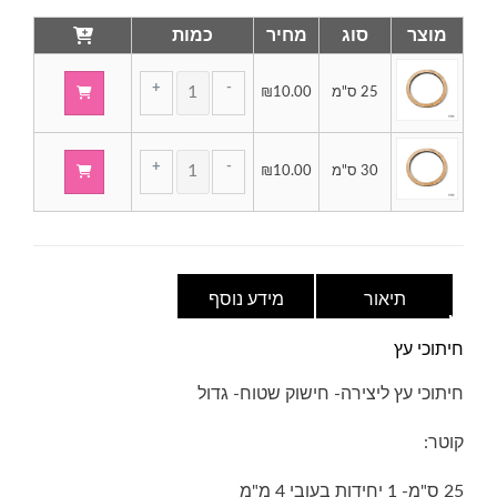
מוצר
סוג
מחיר
כמות
+
-
25 ס"מ
10.00
₪
של
חיתוכי
עץ
כמות
ליצירה-
+
-
30 ס"מ
10.00
₪
של
חישוק
חיתוכי
שטוח-
עץ
גדול
ליצירה-
חישוק
שטוח-
תיאור
מידע נוסף
גדול
חיתוכי עץ
חיתוכי עץ ליצירה- חישוק שטוח- גדול
קוטר:
25 ס"מ- 1 יחידות בעובי 4 מ"מ