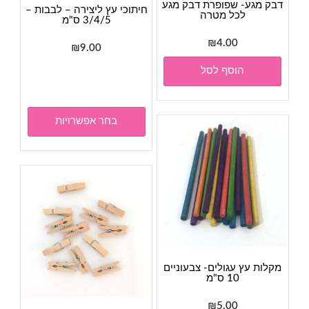
דבק מגע- שפופרת דבק מגע
חיתוכי עץ ליצירה – לבבות –
לכל מטרה
3/4/5 ס"מ
₪
4.00
₪
9.00
למוצר
הוסף לסל
זה
יש
מספר
בחר אפשרויות
סוגים.
ניתן
לבחור
את
האפשר
בעמוד
המוצר
מקלות עץ עגולים- צבעוניים
10 ס"מ
₪
5.00