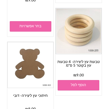
₪
9.00
למוצר
זה
יש
מספר
בחר אפשרויות
סוגים.
ניתן
לבחור
את
האפשר
בעמוד
טבעות עץ ליצירה- 4 טבעות
המוצר
עץ בקוטר 5 ס"מ
₪
9.00
הוסף לסל
חיתוכי עץ ליצירה- דובי