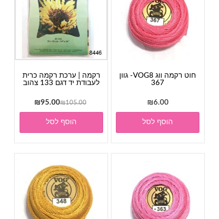
חוט רקמה ווג VOG8- גוון
רקמה | ערכת רקמה כרית
367
לעבודת יד דגם 133 צהוב
המחיר
המחיר
₪
95.00
₪
6.00
₪
105.00
המקורי
הנוכחי
הוסף לסל
הוסף לסל
היה:
הוא:
₪95.00.
₪105.00.