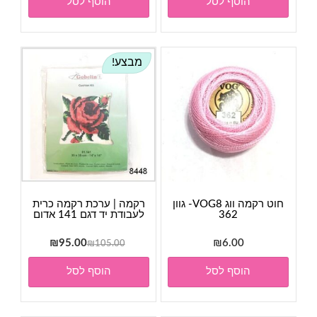
הוסף לסל
הוסף לסל
מבצע!
חוט רקמה ווג VOG8- גוון
רקמה | ערכת רקמה כרית
362
לעבודת יד דגם 141 אדום
המחיר
המחיר
₪
95.00
₪
6.00
₪
105.00
המקורי
הנוכחי
הוסף לסל
הוסף לסל
היה:
הוא:
₪95.00.
₪105.00.