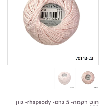
חוט רקמה- 5 גרם- rhapsody- גוון