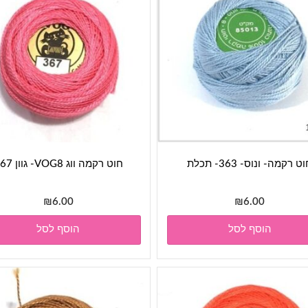
ט רקמה- ונוס- 363- תכלת
חוט רקמה ווג VOG8- גוון 367
₪
6.00
₪
6.00
הוסף לסל
הוסף לסל