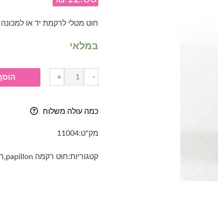
חוט מטלי לרקמת יד או למכונה
במלאי
כמות
+
-
הוסף
של
חוט
רקמה
כמה עולה משלוח
מטלי
PAPILLON
מק"ט:
11004
ברונזה
קטגוריות:
חוט רקמה papillon
,
חו