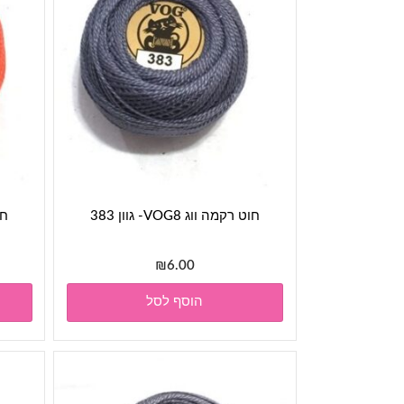
חוט רקמה ווג VOG8- גוון 383
חוט
₪
6.00
הוסף לסל