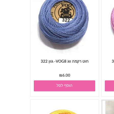
חוט רקמה ווג VOG8- גוון 322
₪
6.00
הוסף לסל