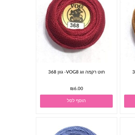
חוט רקמה ווג VOG8- גוון 368
₪
6.00
הוסף לסל