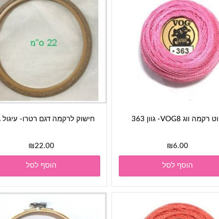
 רקמה ווג VOG8- גוון 363
חישוק לרקמה דגם רטרו- עיגול ג
₪
22.00
₪
6.00
הוסף לסל
הוסף לסל