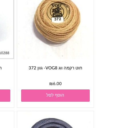
חוט רקמה ווג VOG8- גוון 372
חו
₪
6.00
הוסף לסל