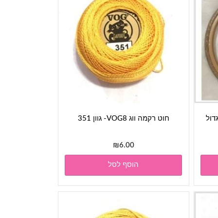
דול
חוט רקמה ווג VOG8- גוון 351
₪
6.00
הוסף לסל