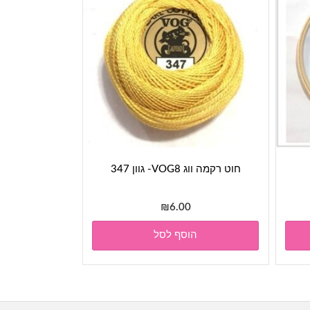
חוט רקמה ווג VOG8- גוון 347
₪
6.00
הוסף לסל