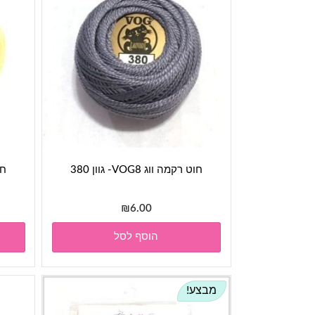
חוט רקמה ווג VOG8- גוון 380
חוט
₪
6.00
הוסף לסל
מבצע!