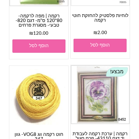
לוחיות פלסטיק להחזקת חוטי
רקמה | מפה לרקמה-
רקמה
80*120 ס"מ- דגם 820-
טבעי- מסגרת פרחים
₪
2.00
₪
120.00
הוסף לסל
הוסף לסל
מבצע!
רקמה | ערכת רקמה לעבודת
חוט רקמה ווג VOG8- גוון
יד דגם 43110- פרח סגול