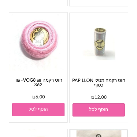
חוט רקמה ווג VOG8- גוון
חוט רקמה מטלי PAPILLON
362
כסוף
₪
6.00
₪
12.00
הוסף לסל
הוסף לסל