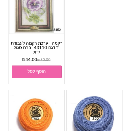
רקמה | ערכת רקמה לעבודת
יד דגם 43110- פרח סגול
גדול
המחיר
המחיר
₪
44.00
₪
50.00
המקורי
הנוכחי
הוסף לסל
היה:
הוא:
₪44.00.
₪50.00.