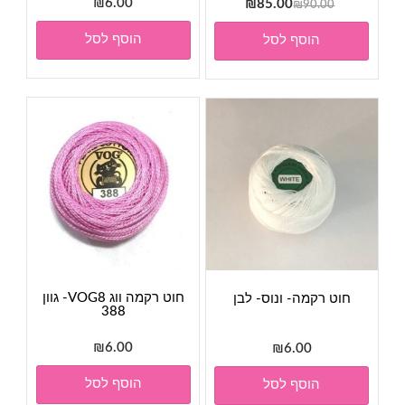
המחיר
המחיר
6.00
₪
₪
85.00
₪
90.00
המקורי
הנוכחי
הוסף לסל
הוסף לסל
היה:
הוא:
₪85.00.
₪90.00.
חוט רקמה ווג VOG8- גוון
חוט רקמה- ונוס- לבן
388
₪
6.00
₪
6.00
הוסף לסל
הוסף לסל