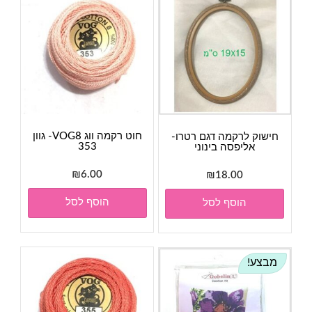
חוט רקמה ווג VOG8- גוון
חישוק לרקמה דגם רטרו-
353
אליפסה בינוני
₪
6.00
₪
18.00
הוסף לסל
הוסף לסל
מבצע!