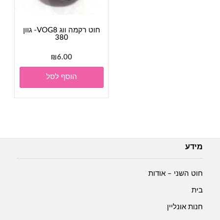
חוט רקמה ווג VOG8- גוון
380
₪
6.00
הוסף לסל
מידע
חוט השני – אודות
בית
חנות אונליין