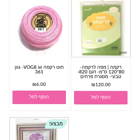
רקמה | מפה לרקמה-
חוט רקמה ווג VOG8- גוון
80*120 ס"מ- דגם 820-
361
טבעי- מסגרת פרחים
₪
6.00
₪
120.00
הוסף לסל
הוסף לסל
מבצע!