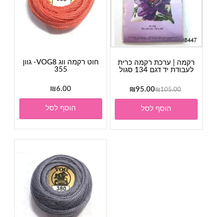
חוט רקמה ווג VOG8- גוון
רקמה | ערכת רקמה כרית
355
לעבודת יד דגם 134 סגול
המחיר
המחיר
6.00
₪
₪
95.00
₪
105.00
המקורי
הנוכחי
הוסף לסל
הוסף לסל
היה:
הוא:
₪95.00.
₪105.00.