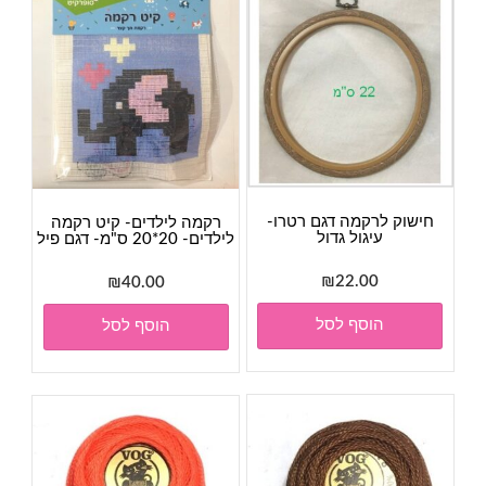
חישוק לרקמה דגם רטרו-
רקמה לילדים- קיט רקמה
עיגול גדול
לילדים- 20*20 ס"מ- דגם פיל
₪
22.00
₪
40.00
הוסף לסל
הוסף לסל