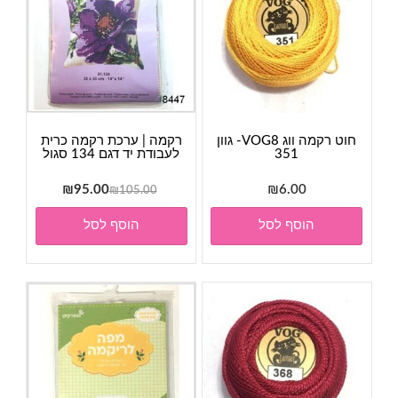
חוט רקמה ווג VOG8- גוון
רקמה | ערכת רקמה כרית
351
לעבודת יד דגם 134 סגול
המחיר
המחיר
₪
95.00
₪
6.00
₪
105.00
המקורי
הנוכחי
הוסף לסל
הוסף לסל
היה:
הוא:
₪95.00.
₪105.00.