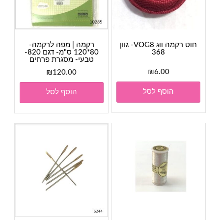
חוט רקמה ווג VOG8- גוון
רקמה | מפה לרקמה-
368
80*120 ס"מ- דגם 820-
טבעי- מסגרת פרחים
₪
6.00
₪
120.00
הוסף לסל
הוסף לסל