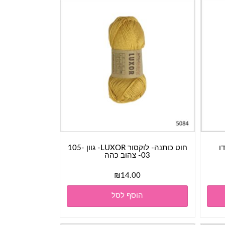
חוט כותנה- לוקסור LUXOR- גוון 105-
03- צהוב כהה
₪
14.00
הוסף לסל