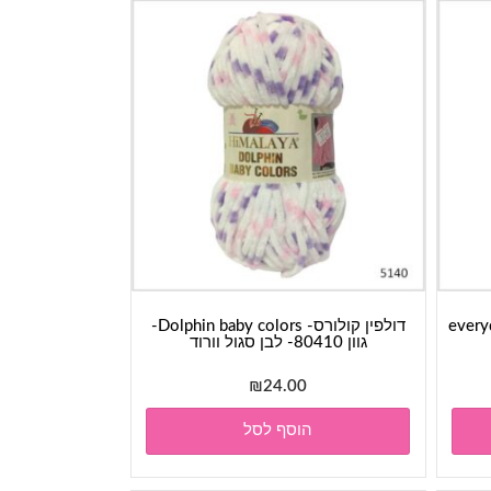
everyday-
דולפין קולורס- Dolphin baby colors-
גוון 80410- לבן סגול וורוד
₪
24.00
הוסף לסל