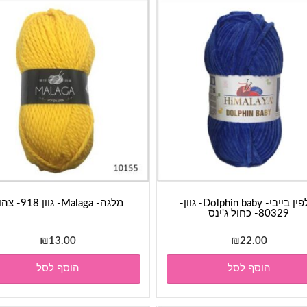
דולפין בייבי- Dolphin baby- גוון-
מלגה- Malaga- גוון 918- צהוב
80329- כחול ג'ינס
₪
13.00
₪
22.00
הוסף לסל
הוסף לסל