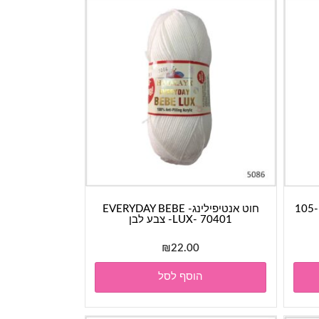
חוט כותנה- לוקסור LUXOR- גוון 105-
חוט אנטיפילינג- EVERYDAY BEBE
LUX- 70401- צבע לבן
₪
22.00
הוסף לסל