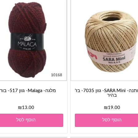
חוט כותנה- SARA Mini- גוון 7035- בז'
מלגה- Malaga- גוון 517- בורדו
בהיר
₪
13.00
₪
19.00
הוסף לסל
הוסף לסל