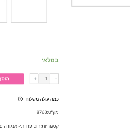
במלאי
כמות
+
-
הוסף
של
חוט
פרוותי
כמה עולה משלוח
אנגורה
פרווה-
מק"ט:
8763
7294-
חום
קטגוריות:
חוט פרוותי- אנגורה פ