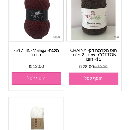
חוט מקרמה דק- CHAINY
מלגה- Malaga- גוון 517-
COTTON- שזור- 2 מ"מ-
בורדו
11- חום
המחיר
המחיר
13.00
₪
₪
28.00
₪
30.00
המקורי
הנוכחי
הוסף לסל
הוסף לסל
היה:
הוא:
₪28.00.
₪30.00.