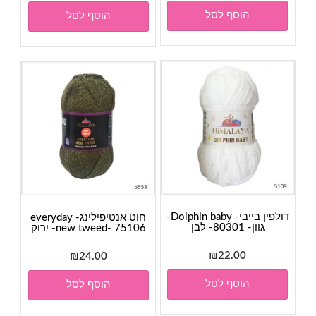
הוסף לסל
הוסף לסל
דולפין בייבי- Dolphin baby-
חוט אנטיפילינג- everyday
גוון- 80301- לבן
new tweed- 75106- ירוק
₪
22.00
₪
24.00
הוסף לסל
הוסף לסל