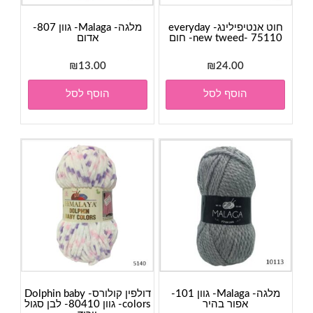
חוט אנטיפילינג- everyday
מלגה- Malaga- גוון 807-
new tweed- 75110- חום
אדום
₪
13.00
₪
24.00
הוסף לסל
הוסף לסל
מלגה- Malaga- גוון 101-
דולפין קולורס- Dolphin baby
אפור בהיר
colors- גוון 80410- לבן סגול