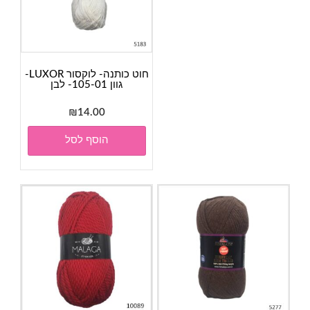
חוט כותנה- לוקסור LUXOR-
גוון 105-01- לבן
₪
14.00
הוסף לסל