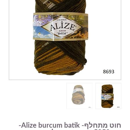
חוט מתחלף- Alize burcum batik-