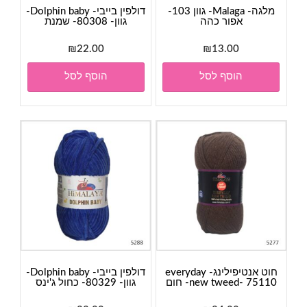
מלגה- Malaga- גוון 103-
דולפין בייבי- Dolphin baby-
אפור כהה
גוון- 80308- שמנת
₪
22.00
₪
13.00
הוסף לסל
הוסף לסל
חוט אנטיפילינג- everyday
דולפין בייבי- Dolphin baby-
new tweed- 75110- חום
גוון- 80329- כחול ג'ינס