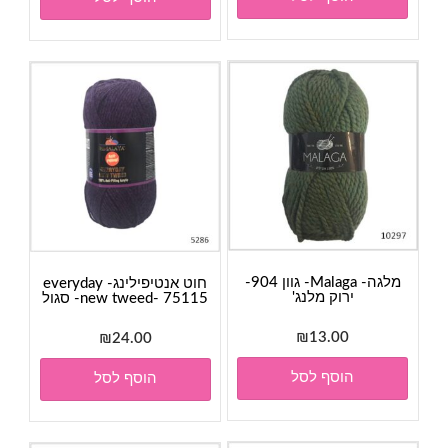
מלגה- Malaga- גוון 904-
חוט אנטיפילינג- everyday
ירוק מלנג'
new tweed- 75115- סגול
₪
13.00
₪
24.00
הוסף לסל
הוסף לסל