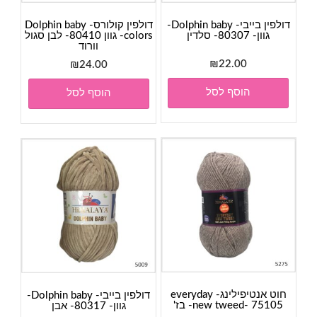
דולפין בייבי- Dolphin baby-
דולפין קולורס- Dolphin baby
גוון- 80307- סלדין
colors- גוון 80410- לבן סגול
וורוד
₪
22.00
₪
24.00
הוסף לסל
הוסף לסל
חוט אנטיפילינג- everyday
דולפין בייבי- Dolphin baby-
new tweed- 75105- בז'
גוון- 80317- אבן