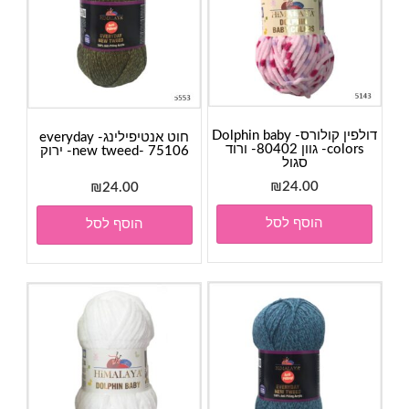
דולפין קולורס- Dolphin baby
חוט אנטיפילינג- everyday
colors- גוון 80402- ורוד
new tweed- 75106- ירוק
סגול
₪
24.00
₪
24.00
הוסף לסל
הוסף לסל