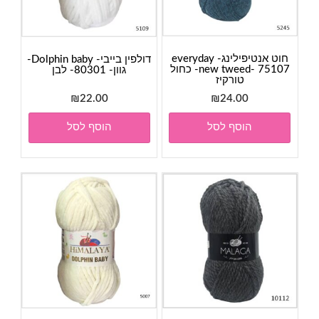
חוט אנטיפילינג- everyday
דולפין בייבי- Dolphin baby-
new tweed- 75107- כחול
גוון- 80301- לבן
טורקיז
₪
22.00
₪
24.00
הוסף לסל
הוסף לסל