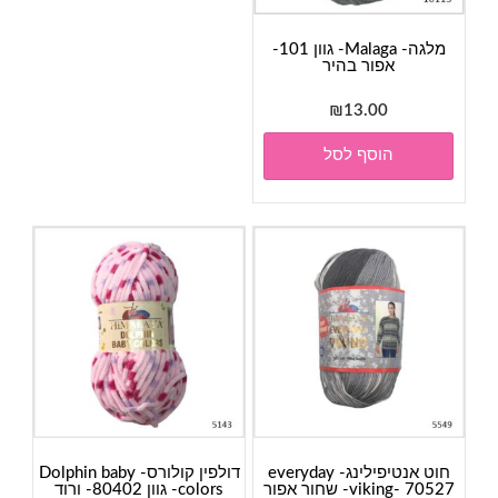
מלגה- Malaga- גוון 101-
אפור בהיר
₪
13.00
הוסף לסל
חוט אנטיפילינג- everyday
דולפין קולורס- Dolphin baby
viking- 70527- שחור אפור
colors- גוון 80402- ורוד