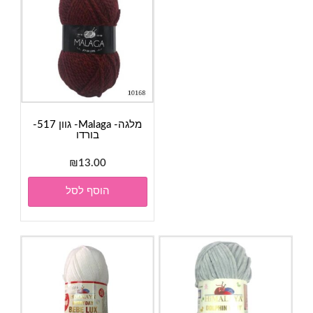
מלגה- Malaga- גוון 517-
בורדו
₪
13.00
הוסף לסל