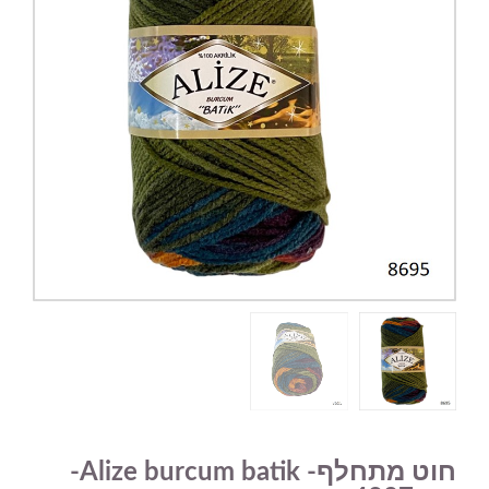
חוט מתחלף- Alize burcum batik-