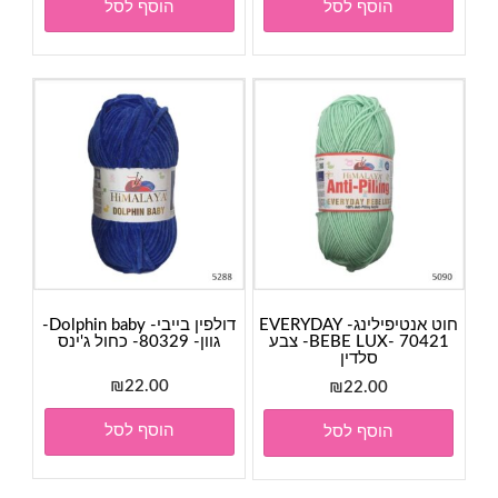
הוסף לסל
הוסף לסל
חוט אנטיפילינג- EVERYDAY
דולפין בייבי- Dolphin baby-
BEBE LUX- 70421- צבע
גוון- 80329- כחול ג'ינס
סלדין
₪
22.00
₪
22.00
הוסף לסל
הוסף לסל