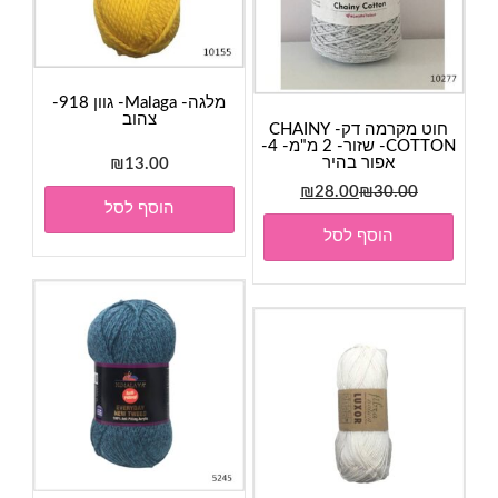
מלגה- Malaga- גוון 918-
צהוב
חוט מקרמה דק- CHAINY
COTTON- שזור- 2 מ"מ- 4-
אפור בהיר
₪
13.00
המחיר
המחיר
₪
28.00
₪
30.00
הוסף לסל
המקורי
הנוכחי
הוסף לסל
היה:
הוא:
₪28.00.
₪30.00.