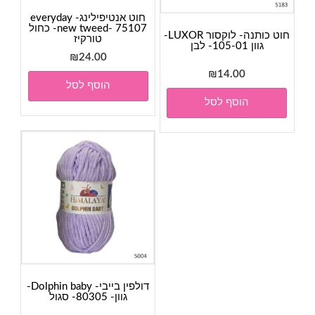
חוט אנטיפילינג- everyday
new tweed- 75107- כחול
חוט כותנה- לוקסור LUXOR-
טורקיז
גוון 105-01- לבן
₪
24.00
₪
14.00
הוסף לסל
הוסף לסל
דולפין בייבי- Dolphin baby-
גוון- 80305- סגול