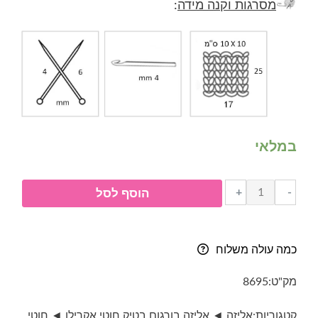
מסרגות וקנה מידה
:
במלאי
כמות
+
-
הוסף לסל
של
חוט
מתחלף-
כמה עולה משלוח
Alize
burcum
מק"ט:
8695
batik-
גוון
קטגוריות:
אליזה ◄
,
אליזה בורגום בטיק
,
חוטי אקרילן ◄
,
חוטי