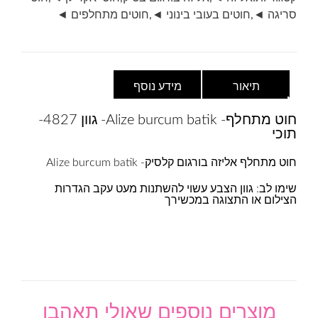
4827-
סריגה ◄
,
חוטים בעובי בינוני ◄
,
חוטים מתחלפים ◄
תוכי
תיאור
מידע נוסף
חוט מתחלף- Alize burcum batik- גוון 4827-
תוכי
חוט מתחלף אליזה בורגום קלסיק- Alize burcum batik
שימו לב: גוון הצבע עשוי להשתנות מעט עקב הגדרות
הצילום או התצוגה במכשירך
מוצרים נוספים שאולי תאהבו