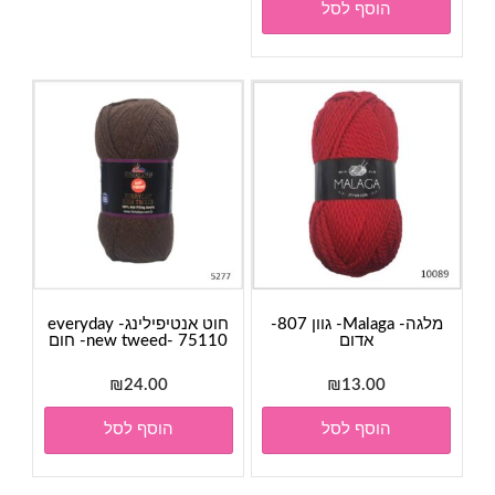
הוסף לסל
מלגה- Malaga- גוון 807-
חוט אנטיפילינג- everyday
אדום
new tweed- 75110- חום
₪
24.00
₪
13.00
הוסף לסל
הוסף לסל