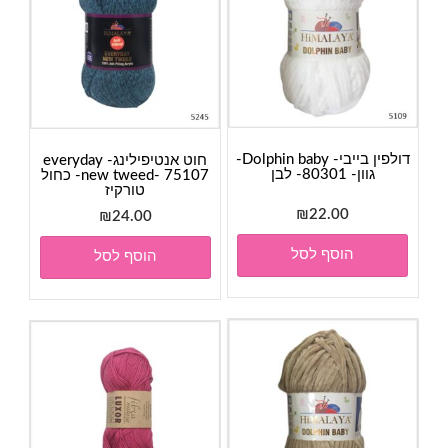
דולפין בייבי- Dolphin baby-
חוט אנטיפילינג- everyday
גוון- 80301- לבן
new tweed- 75107- כחול
טורקיז
₪
22.00
₪
24.00
הוסף לסל
הוסף לסל