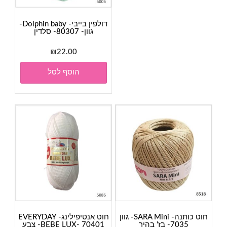
דולפין בייבי- Dolphin baby-
גוון- 80307- סלדין
₪
22.00
הוסף לסל
חוט כותנה- SARA Mini- גוון
חוט אנטיפילינג- EVERYDAY
7035- בז' בהיר
BEBE LUX- 70401- צבע