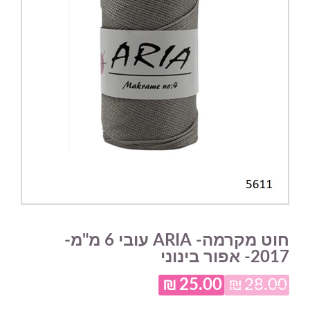
חוט מקרמה- ARIA עובי 6 מ"מ-
2017- אפור בינוני
₪
25.00
₪
28.00
המחיר
המחיר