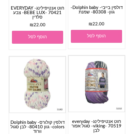
דולפין בייבי- Dolphin baby-
חוט אנטיפילינג- EVERYDAY
גוון- 80308- שמנת
BEBE LUX- 70421- צבע
סלדין
₪
22.00
₪
22.00
הוסף לסל
הוסף לסל
חוט אנטיפילינג- everyday
דולפין קולורס- Dolphin baby
viking- 70519- סגול אפור
colors- גוון 80410- לבן סגול
לבן
וורוד