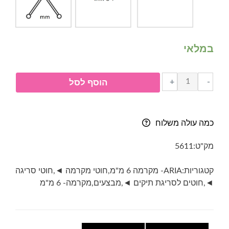
במלאי
כמות
+
-
הוסף לסל
של
חוט
מקרמה-
כמה עולה משלוח
ARIA
עובי
מק"ט:
5611
6
מ"מ-
קטגוריות:
ARIA- מקרמה 6 מ"מ
,
חוטי מקרמה ◄
,
חוטי סריגה
2017-
◄
,
חוטים לסריגת תיקים ◄
,
מבצעים
,
מקרמה- 6 מ"מ
אפור
בינוני