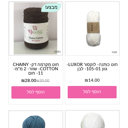
מבצע!
חוט כותנה- לוקסור LUXOR-
חוט מקרמה דק- CHAINY
גוון 105-01- לבן
COTTON- שזור- 2 מ"מ-
11- חום
14.00
₪
המחיר
המחיר
₪
28.00
₪
30.00
המקורי
הנוכחי
הוסף לסל
הוסף לסל
היה:
הוא:
₪28.00.
₪30.00.