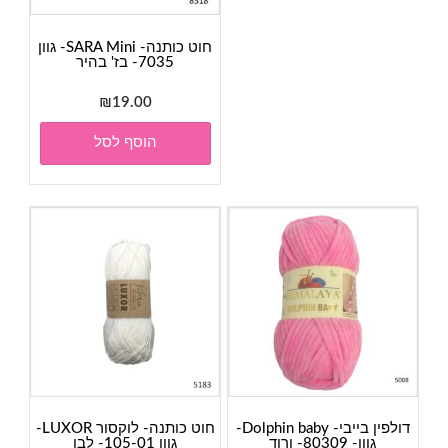
חוט כותנה- SARA Mini- גוון
7035- בז' בהיר
₪
19.00
הוסף לסל
דולפין בייבי- Dolphin baby-
חוט כותנה- לוקסור LUXOR-
גוון- 80309- ורוד
גוון 105-01- לבן