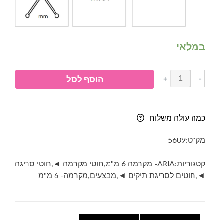
במלאי
כמות
+
-
הוסף לסל
של
חוט
מקרמה-
כמה עולה משלוח
ARIA
עובי
מק"ט:
5609
6
מ"מ-
קטגוריות:
ARIA- מקרמה 6 מ"מ
,
חוטי מקרמה ◄
,
חוטי סריגה
2015-
◄
,
חוטים לסריגת תיקים ◄
,
מבצעים
,
מקרמה- 6 מ"מ
ירוק
זית