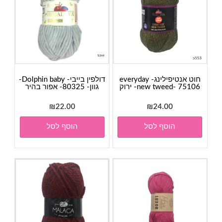
חוט אנטיפילינג- everyday
דולפין בייבי- Dolphin baby-
new tweed- 75106- ירוק
גוון- 80325- אפור בהיר
₪
22.00
₪
24.00
הוסף לסל
הוסף לסל