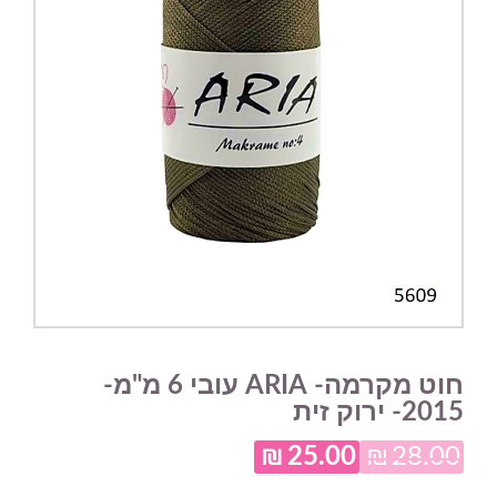
חוט מקרמה- ARIA עובי 6 מ"מ-
2015- ירוק זית
₪
25.00
₪
28.00
המחיר
המחיר