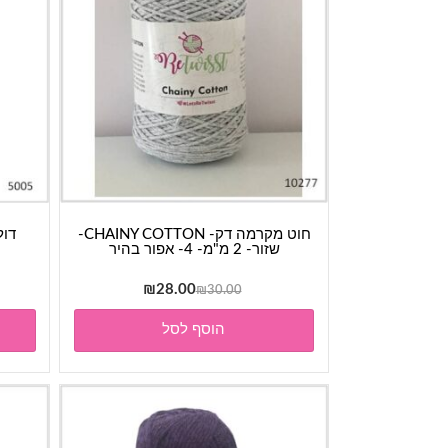
חוט מקרמה דק- CHAINY COTTON-
שזור- 2 מ"מ- 4- אפור בהיר
המחיר
המחיר
₪
28.00
₪
30.00
המקורי
הנוכחי
הוסף לסל
היה:
הוא:
₪28.00.
₪30.00.