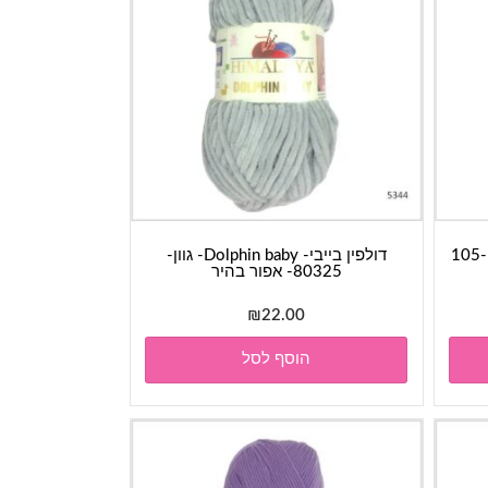
חוט כותנה- לוקסור LUXOR- גוון 105-
דולפין בייבי- Dolphin baby- גוון-
80325- אפור בהיר
₪
22.00
הוסף לסל