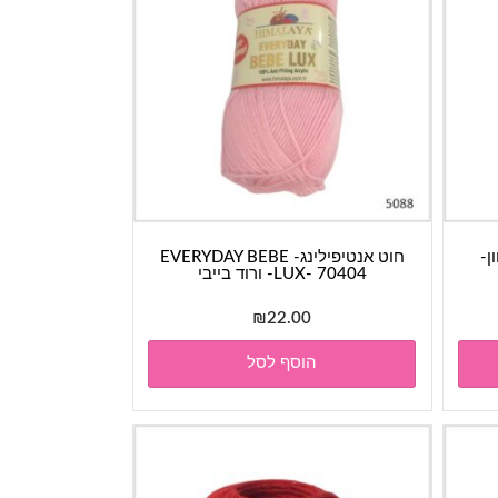
Dolphin - גוון-
חוט אנטיפילינג- EVERYDAY BEBE
LUX- 70404- ורוד בייבי
₪
22.00
הוסף לסל