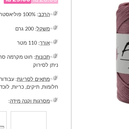
המחיר
ה
המקורי
הנ
הרכב
: 100% פוליאסטר
היה:
הו
משקל
: 200 גרם
.
₪28.00.
אורך
: 110 מטר
תכונות
ניתן לסירוק
מתאים לסריגת
: עבודות
חלומות, תיקים, כריות, לוכד
מסרגות וקנה מידה
: