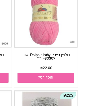
דולפין בייבי- Dolphin baby- גוון-
80309- ורוד
₪
22.00
הוסף לסל
מבצע!