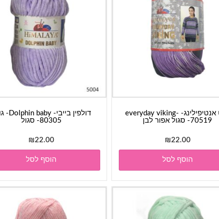
חוט אנטיפילינג- everyday viking-
דולפין בייבי- baby
70519- סגול אפור לבן
80305- סגול
₪
22.00
₪
22.00
הוסף לסל
הוסף לסל