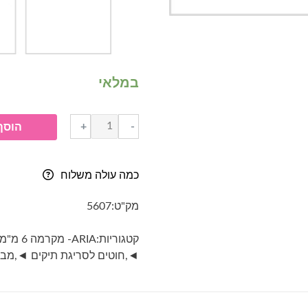
במלאי
כמות
+
-
הוסף
של
חוט
מקרמה-
כמה עולה משלוח
ARIA
עובי
מק"ט:
5607
6
מ"מ-
קטגוריות:
ARIA- מקרמה 6 מ"מ
2009-
◄
,
חוטים לסריגת תיקים ◄
,
מבצ
ורוד
עתיק