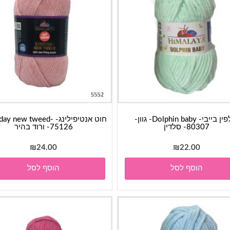
דולפין בייבי- Dolphin baby- גוון-
חוט אנטיפילינג-  new tweed
80307- סלדין
75126- ורוד בהיר
₪
24.00
₪
22.00
הוסף לסל
הוסף לסל