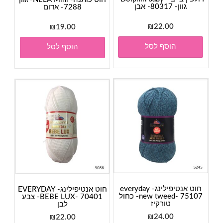
גוון- 80317- אבן
7288- אדום
₪
22.00
₪
19.00
הוסף לסל
הוסף לסל
חוט אנטיפילינג- everyday
חוט אנטיפילינג- EVERYDAY
new tweed- 75107- כחול
BEBE LUX- 70401- צבע
טורקיז
לבן
₪
24.00
₪
22.00