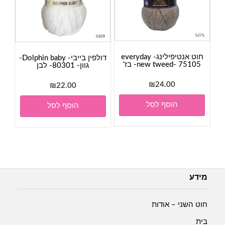
חוט אנטיפילינג- everyday
דולפין בייבי- Dolphin baby-
new tweed- 75105- בז'
גוון- 80301- לבן
₪
24.00
₪
22.00
הוסף לסל
הוסף לסל
מידע
חוט השני – אודות
בית