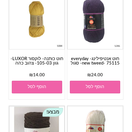
חוט אנטיפילינג- everyday
חוט כותנה- לוקסור LUXOR-
new tweed- 75115- סגול
גוון 105-03- צהוב כהה
₪
14.00
₪
24.00
הוסף לסל
הוסף לסל
מבצע!