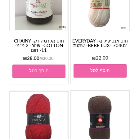
חוט אנטיפילינג- EVERYDAY
חוט מקרמה דק- CHAINY
BEBE LUX- 70402- שמנת
COTTON- שזור- 2 מ"מ-
11- חום
22.00
₪
המחיר
המחיר
₪
28.00
₪
30.00
המקורי
הנוכחי
הוסף לסל
הוסף לסל
היה:
הוא:
₪28.00.
₪30.00.