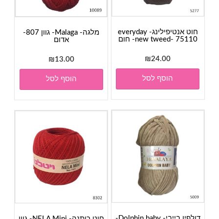
חוט אנטיפילינג- everyday
מלגה- Malaga- גוון 807-
new tweed- 75110- חום
אדום
₪
24.00
₪
13.00
הוסף לסל
הוסף לסל
דולפין בייבי- Dolphin baby-
חוט כותנה- NELA Mini- גוון