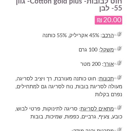
חוט לבובות- Cotton gold plus- גוון
55- לבן
₪
20.00
הרכב
: 45% אקריליק, 55% כותנה
משקל
: 100 גרם
אורך
: 200 מטר
תכונות
: חוט כותנה מעורבת, רך ויציב לסריגה,
מעולה לסריגת בובות, נוח לסריגה גם למתחילים,
נפרם בקלות
מתאים לסריגת
: סריגה לתינוקות, פרטי לבוש,
כובע, צעיף, גרביים, כפפות, שמיכות, בובות