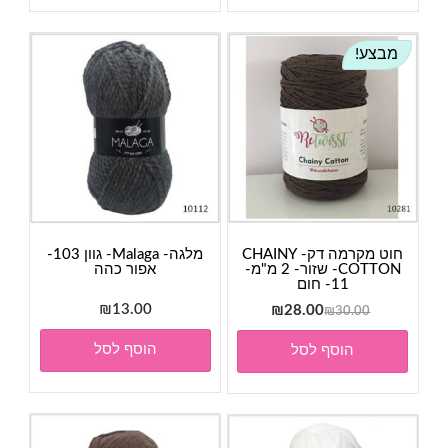
מבצע!
חוט מקרמה דק- CHAINY
מלגה- Malaga- גוון 103-
COTTON- שזור- 2 מ"מ-
אפור כהה
11- חום
המחיר
המחיר
13.00
₪
₪
28.00
₪
30.00
המקורי
הנוכחי
הוסף לסל
הוסף לסל
היה:
הוא:
₪28.00.
₪30.00.