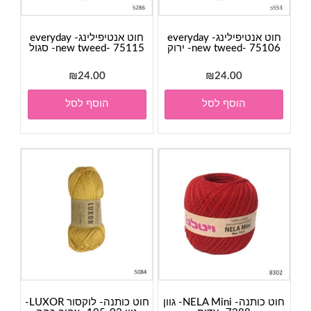
חוט אנטיפילינג- everyday
חוט אנטיפילינג- everyday
new tweed- 75106- ירוק
new tweed- 75115- סגול
₪
24.00
₪
24.00
הוסף לסל
הוסף לסל
חוט כותנה- NELA Mini- גוון
חוט כותנה- לוקסור LUXOR-