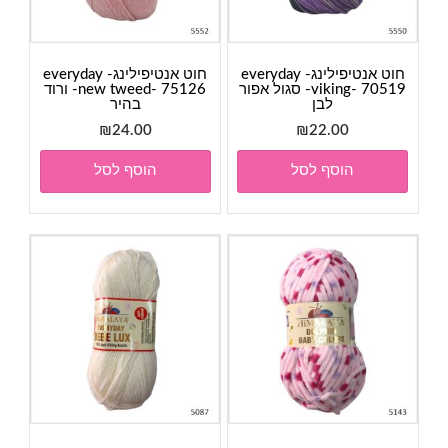
חוט אנטיפילינג- everyday
חוט אנטיפילינג- everyday
viking- 70519- סגול אפור
new tweed- 75126- ורוד
לבן
בהיר
₪
24.00
₪
22.00
הוסף לסל
הוסף לסל