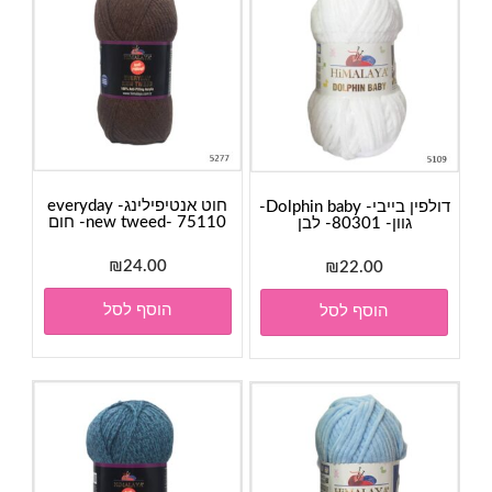
חוט אנטיפילינג- everyday
דולפין בייבי- Dolphin baby-
new tweed- 75110- חום
גוון- 80301- לבן
₪
24.00
₪
22.00
הוסף לסל
הוסף לסל