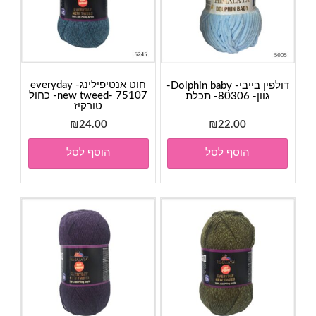
חוט אנטיפילינג- everyday
דולפין בייבי- Dolphin baby-
new tweed- 75107- כחול
גוון- 80306- תכלת
טורקיז
₪
24.00
₪
22.00
הוסף לסל
הוסף לסל