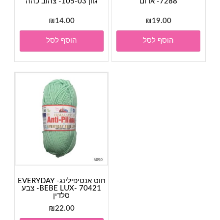
7288- אדום
גוון 105-03- צהוב כהה
₪
14.00
₪
19.00
הוסף לסל
הוסף לסל
חוט אנטיפילינג- EVERYDAY
BEBE LUX- 70421- צבע
סלדין
₪
22.00